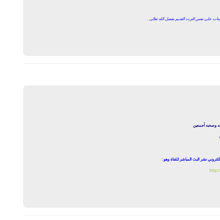
 سات على نفس التردد القديم بفضل الله تعالى .
يرد
له وصحبه أجمعين
لكتروني نشر البث المباشر للقناة وهو :
http:
يرد