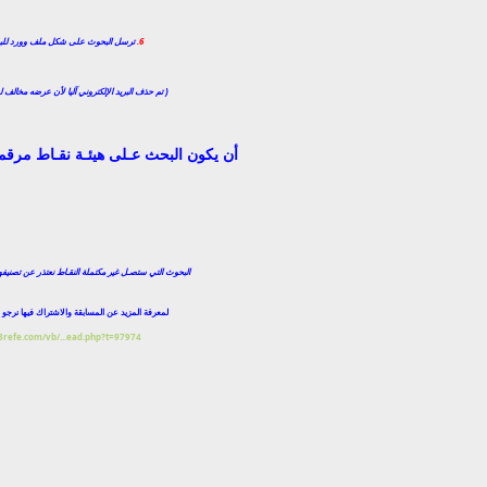
6.
ترسل البحوث على شكل ملف وورد للبريد
( تم حذف البريد الإلكتروني آليا لأن عرضه مخالف 
أن يكون البحث عـلى هيئـة نقـاط مرقمـة حتى 00
البحوث التي ستصـل غير مكتملة النقـاط نعتذر عن تصنيفه
لمعرفة المزيد عن المسابقة والاشتراك فيها نرجو زي
/3refe.com/vb/...ead.php?t=97974