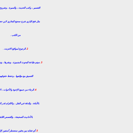
التفسير ، وكتب الحديث ، والسيرة ، وشروح
مثل فتح الباري شرح صحيح البخاري لابن حج
من الكتب .
2.
الرجوع لمواقع الانترنت .
3.
سيتم طباعة البحوث المتميزة ، ونشرها ، وتر
التنسيق مع مؤلفيها ، وحفظ حقوقهم
4.
الرجاء من جميع الإخوة والأخوات ، الا
بالأمانة ، والدقة في النقل ، والالتزام قدر
بالأحاديث الصحيحة ، والقصص الثابتة
5.
أي تشابه بين بحثين سنضطر آسفين لإلغا