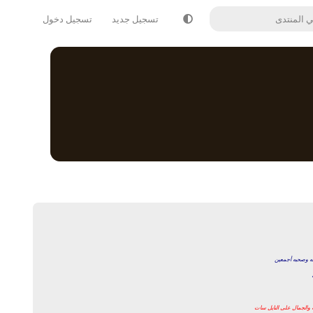
تسجيل جديد
تسجيل دخول
له وصحبه أجمعين
ة والجمال على النايل سات