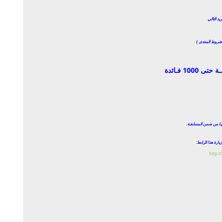
 التالي
لشروط المنتدى )
10 فـائدة
ـا من ضمن المسابقـة.
ارة هذا الرابط:
http:/
يرد