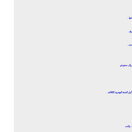
ها .
يخ .
احث .
سنة الهجرية 1432هـ .
، وكتب