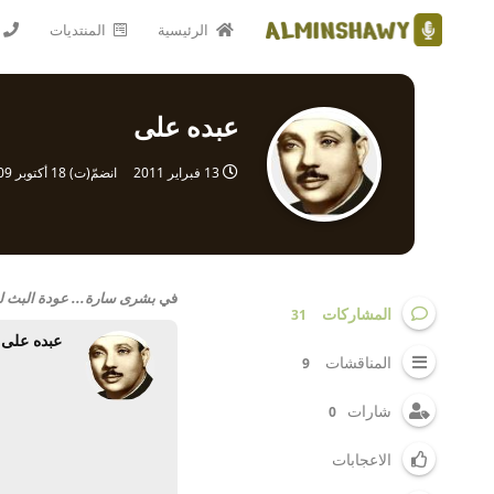
الرئيسية
المنتديات
عبده على
13 فبراير 2011
انضمّ(ت)
18 أكتوبر 2009
في
بشرى سارة... عودة البث لق
المشاركات
31
عبده على
المناقشات
9
شارات
0
الاعجابات