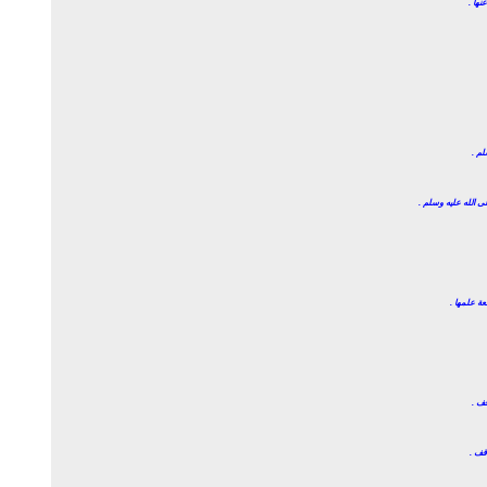
نها .
لم .
ى الله عليه وسلم .
عة علمها .
قف .
قف .