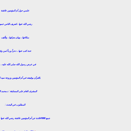
علمي حول أم المؤمنين عائشة
رضي الله عنها ، لتعريف الناس عموم
بمكانتها ، وبيان منزلتها ، وتأليف
عدة كتب عنها ، دحراً ورداً لمن وق
في عرض رسول الله صلى الله عليه ،
بالقرآن بوقيعته في أم المؤمنين وزوجة سيد 
المشرف العام على المسابقة : د.محمد ا
المطلوب في البحث :
جمع 1000فائدة عن أم المؤمنين عائشة رضي الله عنها ، وهذه الفوائد تحتوي :