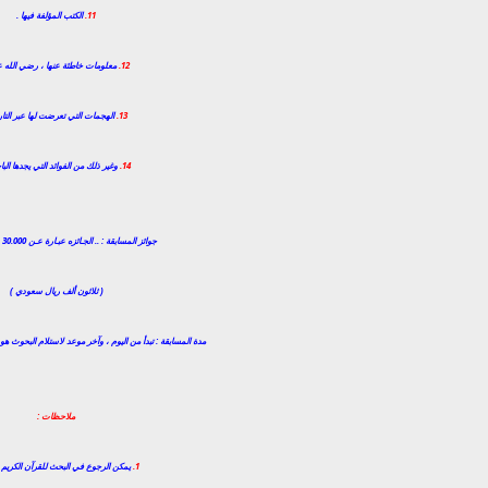
11.
الكتب المؤلفة فيها .
12.
معلومات خاطئة عنها ، رضي الله عن
13.
الهجمات التي تعرضت لها عبر التار
14.
وغير ذلك من الفوائد التي يجدها الب
جوائز المسابقة : .. الجـائزه عبـارة عـن 30.000 ريال سعودي
( ثلاثون ألف ريال سعودي )
مدة المسابقة : تبدأ من اليوم ، وآخر موعد لاستلام البحوث هو أول ال
ملاحظات :
1.
يمكن الرجوع في البحث للقرآن الكريم 