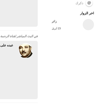
ذكرك
اخر الزوار
زائر
23 أبريل
في
البث المباشر لقناة الرحمة 
عبده على