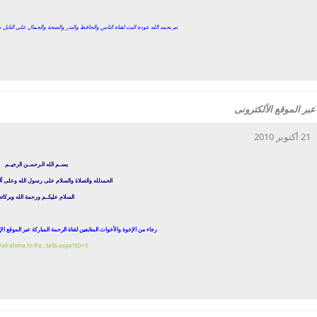
تم بحمد الله عودة البث لقناة الناس والحافظ والبدر والصحة والجمال على النايل
عبر الموقع الألكترونى
21 أكتوبر 2010
بســم الله الـرحمــن الرحيــم
الحمدلله والصلاة والسلام على رسول الله وعلى آ
السلام عليكــم ورحمة الله وبركاته
رجاء من الإخوة والأخوات المتابعين لقناة الرحمة المباركة عبر الموقع الإ
//alrahma.tv/Pa...tails.aspx?ID=5