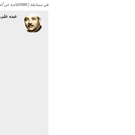
في
مسابقة ( 1000فائدة عن أم المؤمنين عائشة رضي الله عنها )
عبده على