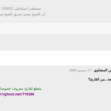
مصطفى اسماعيل, post: 129932 كتب
أب الشيخ محمد صديق الشيخ صد
ن المنشاوي
17 ديسمبر 2009
ة...من القارئ؟
مقطع لقارئ معروف خصوصا في
://rghost.net/719286