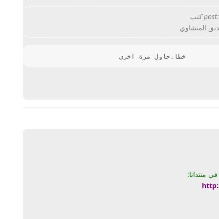
يق المنشاوي
                       خطا.حاول مرة اخرى
يرد
 منتدانا:
http
يرد