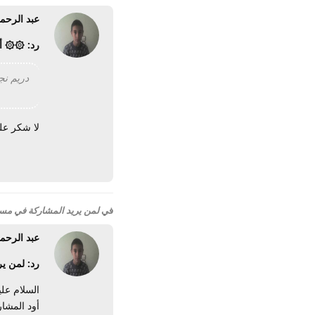
عبد الرحم
رد: ۞۞ أكثر من 70 صورة لكروان مصر الشيخ أبو العي
دريم نجد, t: 224712
لا شكر ع
في
لمن يريد المشاركة في مساب
عبد الرحم
رد: لمن ير
السلام عل
أود المشا