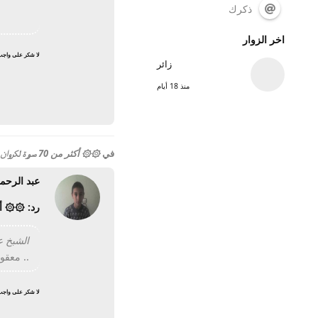
ذكرك
اخر الزوار
لا شكر على واج
زائر
منذ 18 أيام
في
۞۞ أكثر من 70 صورة لكروان مصر الشيخ أبو العينين شعيشع لأول مرة حصريا على المنتدى ۞۞
عبد الرحم
رد: ۞۞ أكثر من 70 صورة لكروان مصر الشيخ أبو ال
الشبخ عارف خ
.. معقولة عايز ش
لا شكر على واج