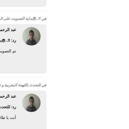
في
!!..@بداية التصويت على ا
عبد الرحم
رد: !!..@
تم التصوي
في
للتحدث باللهجة المغربية و ت
عبد الرحم
رد: للتحدث
أنت يا طائ