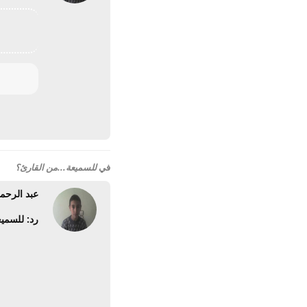
في
للسميعة...من القارئ؟
عبد الرحم
رد: للسميع