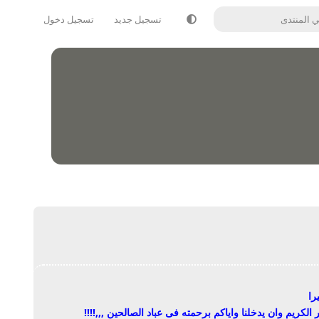
تسجيل جديد
تسجيل دخول
را
لكريم وان يدخلنا واياكم برحمته فى عباد الصالحين ,,,!!!!