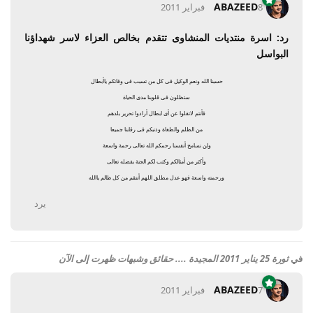
ABAZEED
8 فبراير 2011
رد: اسرة منتديات المنشاوى تتقدم بخالص العزاء لاسر شهداؤنا
البواسل
حسبنا الله ونعم الوكيل فى كل من تسبب فى وفاتكم ياأبطال
ستظلون فى قلوبنا مدى الحياة
فأنتم لاتقلوا عن أى ابطال أرادوا تحرير بلدهم
من الظلم والطغاة وذنبكم فى رقابنا جميعا
ولن نسامح أنفسنا رحمكم الله تعالى رحمة واسعة
وأكثر من أمثالكم وكتب لكم الجنة بفضله تعالى
ورحمته واسعة فهو عدل مطلق اللهم أنتقم من كل ظالم ياالله
يرد
في
ثورة 25 يناير 2011 المجيدة .... حقائق وشبهات ظهرت إلى الآن
ABAZEED
7 فبراير 2011