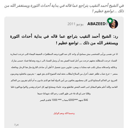
في
الشيخ أحمد النقيب بتراجع عما قاله في بداية أحداث الثورة ويستغفر الله من
ذلك .. تواضع عظيم !
ABAZEED
9 يونيو 2011
رد: الشيخ أحمد النقيب بتراجع عما قاله في بداية أحداث الثورة
ويستغفر الله من ذلك .. تواضع عظيم !
انا عن نفسى ورأيى الشخصى مش مسامح أى واحد كان ضد الثورة وضد المظاهرات النضيفة البيضاء التى خرجت لمحاربة
الفساد خرجت للمطالبة بحقهم خرجت من أجل لقمة العيش بعد أن وصل الفساد الى ذروته وتعداها فساد حسنى مبارك
وعائلته واصدقائه ممكن تكتب فيه مجلدات ومجرد عناوين بدون تفصيل لا أظن أن صادف التاريخ مثل هذا الرجل ومافعله
بمصر -- خرج شباب طاهر عفيف أعزل من السلاح ليطالب بحقه ليجد الشيوخ الذى يثق فيهم -- يجرمون مافعلوه ويحرمون
الخروج عن الحاكم المشايخ الذين كان معظمهم يخافون من أمن الدولة أهذا هو الذى تنادون به أم أنكم تتقربون من الحاكم
الفاسد والله أعلم ماهو المقابل اننى اقصد البعض فبالطبع يوجد علماء ومشايخ لهم كل احترام وتقدير وكانوا مع الثورة قلبا
وقالبا حتى لو بالدعاء فى ظهر الغيب رحم الله شهدائنا جميعا
846 شهيد ***6000 مصاب *** 1000 فاقدى البصر
وحسبنا الله ونعم الوكيل
يرد