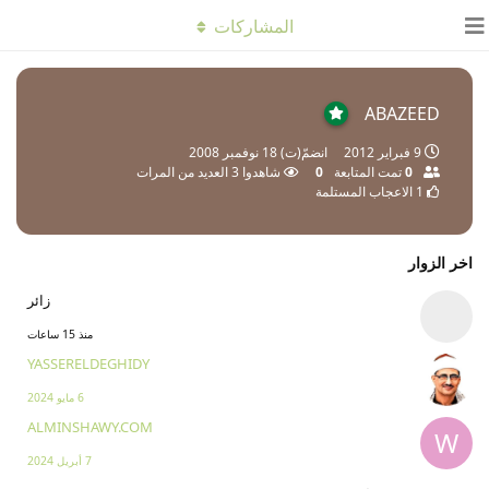
المشاركات
ABAZEED
9 فبراير 2012
انضمّ(ت)
18 نوفمبر 2008
0
تمت المتابعة
0
شاهدوا
3
العديد من المرات
1
الاعجاب المستلمة
اخر الزوار
زائر
منذ 15 ساعات
YASSERELDEGHIDY
6 مايو 2024
ALMINSHAWY.COM
W
7 أبريل 2024