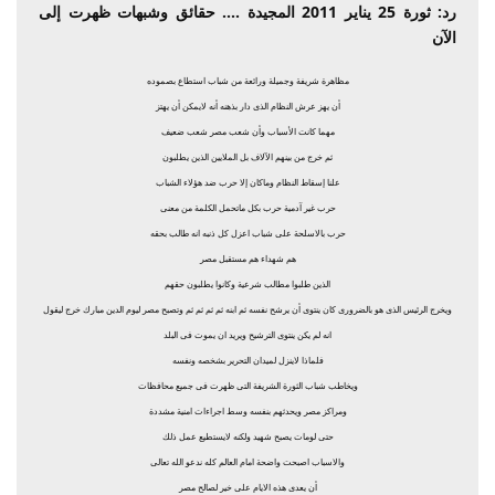
رد: ثورة 25 يناير 2011 المجيدة .... حقائق وشبهات ظهرت إلى
الآن
مظاهرة شريفة وجميلة ورائعة من شباب استطاع بصموده
أن يهز عرش النظام الذى دار بذهنه أنه لايمكن أن يهتز
مهما كانت الأسباب وأن شعب مصر شعب ضعيف
ثم خرج من بينهم الآلاف بل الملايين الذين يطلبون
علنا إسقاط النظام وماكان إلا حرب ضد هؤلاء الشباب
حرب غير آدمية حرب بكل ماتحمل الكلمة من معنى
حرب بالاسلحة على شباب اعزل كل ذنبه انه طالب بحقه
هم شهداء هم مستقبل مصر
الذين طلبوا مطالب شرعية وكانوا يطلبون حقهم
ويخرج الرئيس الذى هو بالضرورى كان ينتوى أن يرشح نفسه ثم ابنه ثم ثم ثم ثم وتصبح مصر ليوم الدين مبارك خرج ليقول
انه لم يكن ينتوى الترشيح ويريد ان يموت فى البلد
فلماذا لاينزل لميدان التحرير بشخصه ونفسه
ويخاطب شباب الثورة الشريفة التى ظهرت فى جميع محافظات
ومراكز مصر ويحدثهم بنفسه وسط اجراءات امنية مشددة
حتى لومات يصبح شهيد ولكنه لايستطيع عمل ذلك
والاسباب اصبحت واضحة امام العالم كله ندعو الله تعالى
أن يعدى هذه الايام على خير لصالح مصر