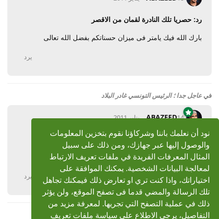
رد: حصريا تلك النادرة لقمان من الاقصر
بارك الله فيك يامتر فى ميزان حسناتكم بفضل الله تعالى
يرد
في
عاجل جدا ؛ الرئيس التونسي غادر البلاد
ABAZEED
14 يناير 2011
نود أن نعلمك باننا وشركاؤنا نقوم بتخزين المعلومات
رد: عاجل جدا ؛ الرئيس التونسي غادر البلاد
والوصول إليها عبر جهازك، ومن ذلك على سبيل
ربنا يستر
المثال المعرفات الفريدة في ملفات تعريف الارتباط
لمعالجة البيانات الشخصية. يمكنك الموافقة على
يرد
اختياراتك، واذا كنت تري او تعارض ذلك فيمكنك تجاهل
تلك الرسالة والمضي قدما فى تصفح الموقع، ولن يؤثر
ذلك في عملية التصفح التي تجريها. لمعرفة مزيد من
التفاصيل، يرجى الاطلاع على سياسة ملفات تعريف