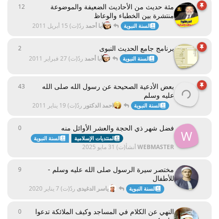
مئة حديث من الأحاديث الضعيفة والموضوعة
12
12
ردود
منتشرة بين الخطباء والوعاظ
أبا أحمد
ردّ(ت)
15 أبريل 2011
السنة النبوية
برنامج جامع الحديث النبوى
2
2
ردود
أبا أحمد
ردّ(ت)
27 فبراير 2011
السنة النبوية
بعض الأدعية الصحيحة عن رسول الله صلى الله
43
43
ردود
عليه وسلم
احمد الدكتور
ردّ(ت)
19 يناير 2011
السنة النبوية
فضل شهر ذي الحجة والعشر الأوائل منه
0
0
ردود
W
المنتديات الإسلامية
السنة النبوية
WEBMASTER
أنشأ(ت)
31 مايو 2025
مختصر سيرة الرسول صلى الله عليه وسلم -
9
9
ردود
للأطفال
ياسر الدغيدى
ردّ(ت)
7 يناير 2020
السنة النبوية
النهي عن الكلام في المساجد وكيف الملائكة تدعوا
0
0
ردود