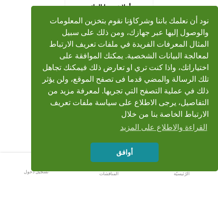
أهلا عزيزنا الزائر
يسعدنا ان تكون واحد من
نود أن نعلمك باننا وشركاؤنا نقوم بتخزين المعلومات
مجتمع محبي الشيخ محمد
والوصول إليها عبر جهازك، ومن ذلك على سبيل
صديق المنشاوي، هنا نلتقي
المثال المعرفات الفريدة في ملفات تعريف الارتباط
لنتعارف وننتقى اجمل
التلاوات المنشاوية
لمعالجة البيانات الشخصية. يمكنك الموافقة على
اختياراتك، واذا كنت تري او تعارض ذلك فيمكنك تجاهل
تسجيل جديد
تلك الرسالة والمضي قدما فى تصفح الموقع، ولن يؤثر
ذلك في عملية التصفح التي تجريها. لمعرفة مزيد من
التفاصيل، يرجى الاطلاع على سياسة ملفات تعريف
الارتباط الخاصة بنا من خلال
القراءة والاطلاع على المزيد
أوافق
تسجيل دخول
الرّئيسيّة
المناقشات