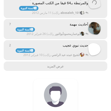
والمرتبطة بـ64 قيقا من الكتب المصورة
السنة النبوية
abosaleh_101
ردّ(ت)
11 مارس 2012
آحاديث مهمة
7
7
ردود
السنة النبوية
أبوعمارمحمودأبوالنور
ردّ(ت)
26 فبراير 2012
حديث نبوي عجيب
2
2
ردود
السنة النبوية
الشيخ عبده عبد الراضي
ردّ(ت)
10 فبراير 2012
عرض المزيد