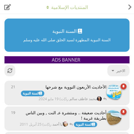
المنتديات الإسلامية
السنة النبوية
السنة النبوية المطهرة لسيد الخلق صلى الله عليه وسلم
الاخير
الأحاديث الأربعون النووية مع شرحها
21
21
ردود
السنة النبوية
محمد عاطف سالم
ردّ(ت)
19 مايو 2024
أحاديث ضعيفة .. ومنتشرة عـ النت , وبين الناس
19
19
ردود
بطريقة غريبة !
أبا أحمد
ردّ(ت)
25 أبريل 2011
السنة النبوية