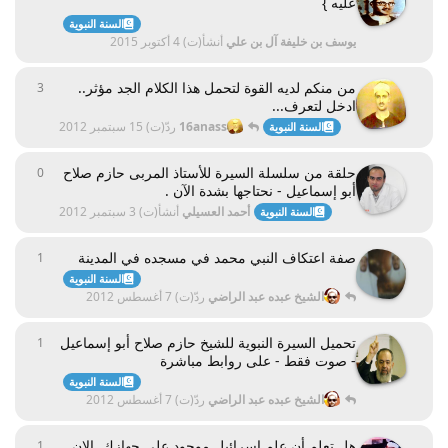
عليه }
السنة النبوية
يوسف بن خليفة آل بن علي
أنشأ(ت)
4 أكتوبر 2015
من منكم لديه القوة لتحمل هذا الكلام الجد مؤثر..
3
3
ردود
ادخل لتعرف...
16anass
ردّ(ت)
15 سبتمبر 2012
السنة النبوية
حلقة من سلسلة السيرة للأستاذ المربى حازم صلاح
0
0
ردود
أبو إسماعيل - نحتاجها بشدة الآن .
أحمد العسيلي
أنشأ(ت)
3 سبتمبر 2012
السنة النبوية
صفة اعتكاف النبي محمد في مسجده في المدينة
1
1
ردّ
السنة النبوية
الشيخ عبده عبد الراضي
ردّ(ت)
7 أغسطس 2012
تحميل السيرة النبوية للشيخ حازم صلاح أبو إسماعيل
1
1
ردّ
- صوت فقط - على روابط مباشرة
السنة النبوية
الشيخ عبده عبد الراضي
ردّ(ت)
7 أغسطس 2012
هل تعلم أن علم اسرائيل موجود على جهازك ,الان
1
1
ردّ