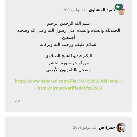
تلميذ المنشاوي
21 يوليو 2008
بسم الله الرحمن الرحيم
الحمدلله والصلاة والسلام على رسول الله وعلى آله وصحبه
أجمعين
السلام عليكم ورحمة الله وبركاته
اليكم فيديو للشيخ الطبلاوي
من أواخر سورة الحشر
مسجل بالتلفزيون الأردني
http://www.4shared.com/file/56015058/3d81cde/_-
-.html?dirPwdVerified=5fc93503
يرد
حمزة س
22 يوليو 2008