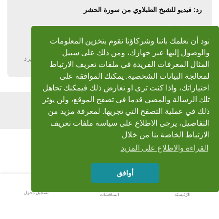
رد: فيديو للشيخ الطبلاوي من سورة الحشر
جزاكم الله خيرا أباأنس
نود أن نعلمك باننا وشركاؤنا نقوم بتخزين المعلومات
شـكــ وبارك الله فيك ـــرا لك ... لك مني أجمل تحية
والوصول إليها عبر جهازك، ومن ذلك على سبيل
يرد
المثال المعرفات الفريدة في ملفات تعريف الارتباط
لمعالجة البيانات الشخصية. يمكنك الموافقة على
اختياراتك، واذا كنت تري او تعارض ذلك فيمكنك تجاهل
تلك الرسالة والمضي قدما فى تصفح الموقع، ولن يؤثر
اضف رد
ذلك في عملية التصفح التي تجريها. لمعرفة مزيد من
التفاصيل، يرجى الاطلاع على سياسة ملفات تعريف
الارتباط الخاصة بنا من خلال
القراءة والاطلاع على المزيد
أوافق
تسجيل دخول
الرّئيسيّة
المناقشات