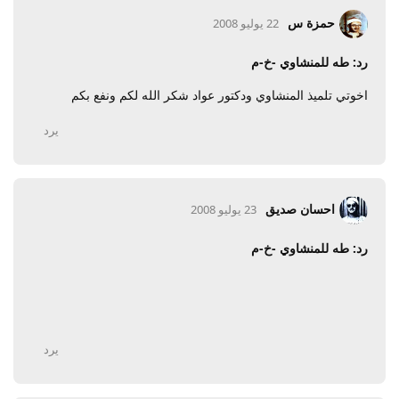
حمزة س
22 يوليو 2008
رد: طه للمنشاوي -خ-م
اخوتي تلميذ المنشاوي ودكتور عواد شكر الله لكم ونفع بكم
يرد
احسان صديق
23 يوليو 2008
رد: طه للمنشاوي -خ-م
يرد