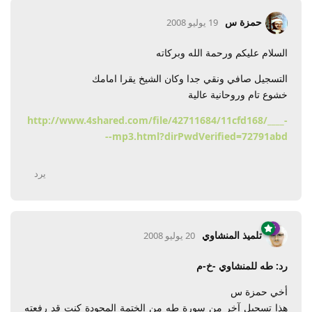
حمزة س
19 يوليو 2008
السلام عليكم ورحمة الله وبركاته
التسجيل صافي ونقي جدا وكان الشيخ يقرا امامك
خشوع تام وروحانية عالية
http://www.4shared.com/file/42711684/11cfd168/____-
--mp3.html?dirPwdVerified=72791abd
يرد
تلميذ المنشاوي
20 يوليو 2008
رد: طه للمنشاوي -خ-م
أخي حمزة س
هذا تسجيل آخر من سورة طه من الختمة المجودة كنت قد رفعته