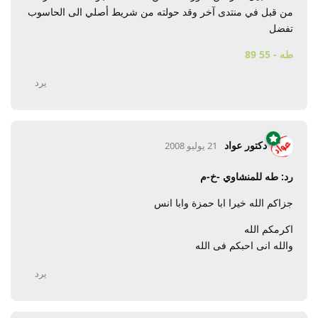
من قبل في منتدى آخر وقد حولته من شريط أصلي الى الحاسوب
تفضل
طه - 55 89
يرد
دكتور عواد
21 يوليو 2008
رد: طه للمنشاوي -خ-م
جزاكم الله خيرا ابا حمزة وابا انس
اكرمكم الله
والله انى احبكم فى الله
يرد