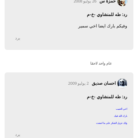
حمزة س
26 يوليو 2008
رد: طه للمنشاوي -خ-م
وفيكم بارك ايضا اخي سمير
يرد
عام واحد
لاحقا
احسان صديق
2 يوليو 2009
رد: طه للمنشاوي -خ-م
اخي الحبيب
بارك الله فيك
ولك جزيل الشكر على ما اضفت
يرد