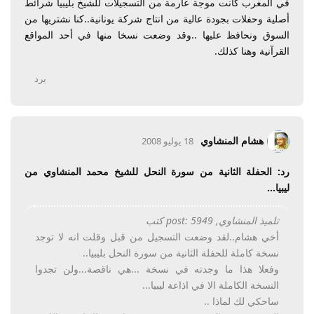
في المغرب كانت موجة عارمة من التسجيلات للشيخ بليبيا شرائط
أصلية وحفلات بجودة عالية من انتاج شركة يونانية..كنا نشتريها من
السوق ونحافظ عليها ..وقد وضعت نسخا منها في أحد المواقع
القرآنية وهنا كذلك.
يرد
هشام المنشاوي
18 يوليو 2008
رد: الحفلة الثانية من سورة النحل للشيخ محمد المنشاوي من
ليبيا...
تلميذ المنشاوي, post: 5949 كتب
أخي هشام..لقد وضعت التسجيل من قبل وقلت انه لا توجد
نسخة كاملة للحفلة الثانية من سورة النحل بليبيا..
وفعلا هذا ما وجدته في نسخة ...هي ناقصة...ولن تجدوا
النسخة الكاملة الا في اذاعة ليبيا...
ساحكي لك لماذا ..