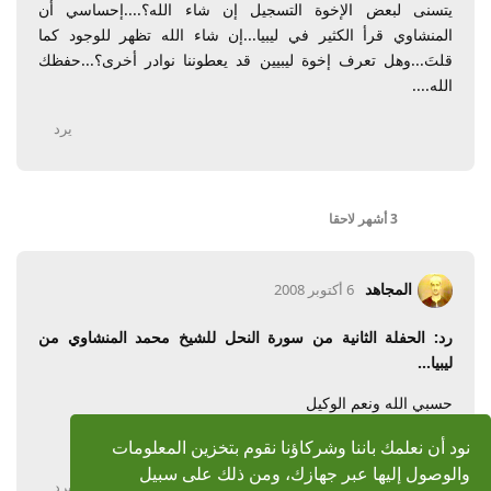
يتسنى لبعض الإخوة التسجيل إن شاء الله؟....إحساسي أن
المنشاوي قرأ الكثير في ليبيا...إن شاء الله تظهر للوجود كما
قلتَ...وهل تعرف إخوة ليبيين قد يعطوننا نوادر أخرى؟...حفظك
الله....
يرد
3 أشهر
لاحقا
المجاهد
6 أكتوبر 2008
رد: الحفلة الثانية من سورة النحل للشيخ محمد المنشاوي من
ليبيا...
حسبي الله ونعم الوكيل
الملف غير موجود
نود أن نعلمك باننا وشركاؤنا نقوم بتخزين المعلومات
والوصول إليها عبر جهازك، ومن ذلك على سبيل
يرد