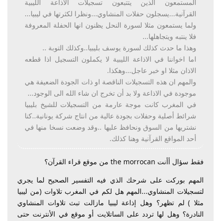
المستمعون الذين يتتبعون تسجيلات الاذاعة الليبية
القرآنية...يسجلون حفلات المنشاوي...ونظرا لكثرتها في ليبيا...
ولما يستمعون مثلا لسورة النحل يظنون انها الحفلة المعروفة
فلا ينتبه ويتجاهلها...
وهذا ما حدث كذلك لسورة يوسف بليبيا..وكذلك التوبة ..
اما اخواننا في الاذاعة الليبية لا يكملون التسجيل اذا قطعه
الاذان مثلا او خبر عاجل...وهكذا.
والمهم ان هذه التسجيلات الناقصة او ذات الجودة الضعيفة هي
موجودة في الاذاعة ولا بد أن تخرج ان شاء الله الى الوجود...
في المغرب كانت موجة عارمة من التسجيلات للشيخ بليبيا
شرائط أصلية وحفلات بجودة عالية من انتاج شركة يونانية..كنا
نشتريها من السوق ونحافظ عليها ..وقد وضعت نسخا منها في
أحد المواقع القرآنية وهنا كذلك.
فقط سؤال أأنت the morrocan من موقع قراء القرآن؟
المهم بوركت على شرحك الذي فيه التفسير الصحيح لما يجري
لتسجيلات المنشاوي...المهم هل لكم في المغرب تلاوات (من ليبيا
مثلا ) لم تظهر؟ وهل إذاعة ليبيا مازالت تبث تلاوات المنشاوي
النادرة؟ وهل لها تردد على الساتلايت أو موقع في الأنترنت حتى