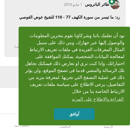
طائر الباتروس
1 مايو 2010
رد: ما تيسر من سورة الكهف 77 - 110 للشيخ عوض القوصي
سلمك
ربنا من كل سوء شيخ يحيى
نود أن نعلمك باننا وشركاؤنا نقوم بتخزين المعلومات
ورحم
الله الشيخ عوض القوصى واجزل له المثوبة واسبغ عليه رحمته ومغفرته
!!!!!!!!!!!
والوصول إليها عبر جهازك، ومن ذلك على سبيل
يرد
المثال المعرفات الفريدة في ملفات تعريف الارتباط
لمعالجة البيانات الشخصية. يمكنك الموافقة على
اختياراتك، واذا كنت تري او تعارض ذلك فيمكنك تجاهل
تلك الرسالة والمضي قدما فى تصفح الموقع، ولن يؤثر
اضف رد
ذلك في عملية التصفح التي تجريها. لمعرفة مزيد من
التفاصيل، يرجى الاطلاع على سياسة ملفات تعريف
الارتباط الخاصة بنا من خلال
القراءة والاطلاع على المزيد
أوافق
تسجيل دخول
الرّئيسيّة
المناقشات