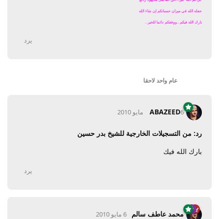
جعله الله في ميزان حسناتكم إن شاء الله
بارك الله فيكم...ووفقكم دائما للخير...
يرد
عام واحد
لاحقا
ABAZEED
6 مايو 2010
رد: من التسجيلات الخارجية للشيخ بدر حسين
بارك الله فيك
يرد
محمد عاطف سالم
6 مايو 2010