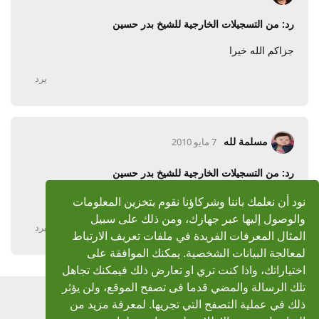
رد: من التسجيلات الخارجية للشيخ بدر حسين
جزاكم الله خيرا
يرد
مسلمة لله
7 مايو 2010
رد: من التسجيلات الخارجية للشيخ بدر حسين
بارك الله فيك أخي الفاضل ,,, وجزاك الله كل خير
نود أن نعلمك باننا وشركاؤنا نقوم بتخزين المعلومات
والوصول إليها عبر جهازك، ومن ذلك على سبيل
يرد
المثال المعرفات الفريدة في ملفات تعريف الارتباط
لمعالجة البيانات الشخصية. يمكنك الموافقة على
اختياراتك، واذا كنت تري او تعارض ذلك فيمكنك تجاهل
تلك الرسالة والمضي قدما فى تصفح الموقع، ولن يؤثر
اضف رد
ذلك في عملية التصفح التي تجريها. لمعرفة مزيد من