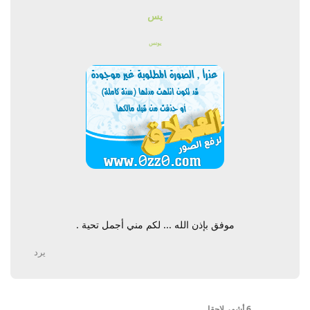
يس
يونس
موفق بإذن الله ... لكم مني أجمل تحية .
يرد
6 أشهر
لاحقا