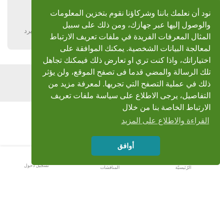
بارك الله فيك أخي الفاضل ,,, وجزاك الله كل خير
نود أن نعلمك باننا وشركاؤنا نقوم بتخزين المعلومات
والوصول إليها عبر جهازك، ومن ذلك على سبيل
يرد
المثال المعرفات الفريدة في ملفات تعريف الارتباط
لمعالجة البيانات الشخصية. يمكنك الموافقة على
اختياراتك، واذا كنت تري او تعارض ذلك فيمكنك تجاهل
تلك الرسالة والمضي قدما فى تصفح الموقع، ولن يؤثر
اضف رد
ذلك في عملية التصفح التي تجريها. لمعرفة مزيد من
التفاصيل، يرجى الاطلاع على سياسة ملفات تعريف
الارتباط الخاصة بنا من خلال
القراءة والاطلاع على المزيد
أوافق
تسجيل دخول
الرّئيسيّة
المناقشات