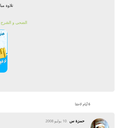
تلاوة مب
الضحى و الشرح و ا
6 أيام
لاحقا
حمزة س
10 يوليو 2008