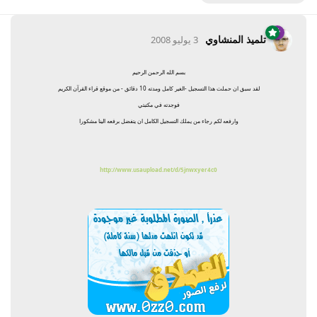
تلميذ المنشاوي
3 يوليو 2008
بسم الله الرحمن الرحيم
لقد سبق ان حملت هذا التسجيل -الغير كامل ومدته 10 دقائق - من موقع قراء القرآن الكريم
فوجدته في مكتبتي
وارفعه لكم رجاء من يملك التسجيل الكامل ان يتفضل برفعه الينا مشكورا
http://www.usaupload.net/d/5jnwxyer4c0