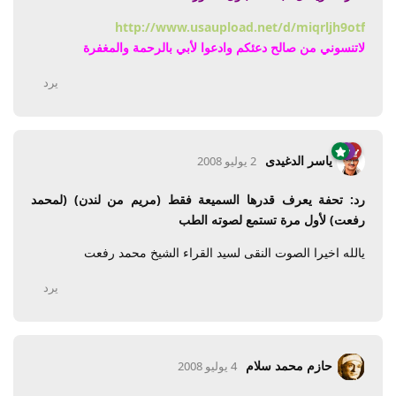
http://www.usaupload.net/d/miqrljh9otf
لاتنسوني من صالح دعئكم وادعوا لأبي بالرحمة والمغفرة
يرد
ياسر الدغيدى
2 يوليو 2008
رد: تحفة يعرف قدرها السميعة فقط (مريم من لندن) (لمحمد
رفعت) لأول مرة تستمع لصوته الطب
يالله اخيرا الصوت النقى لسيد القراء الشيخ محمد رفعت
يرد
حازم محمد سلام
4 يوليو 2008