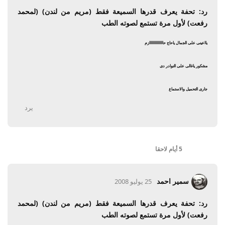
رد: تحفة يعرف قدرها السميعة فقط (مريم من لندن) (لمحمد
رفعت) لأول مرة تستمع لصوته الطب
يااعينى على الجمال ياحاج حاااااااااااااازم
مشكور ياغالى على النوادر دى
جارى التحميل والاستماع
يرد
5 أيام
لاحقا
سمير احمد
25 يوليو 2008
رد: تحفة يعرف قدرها السميعة فقط (مريم من لندن) (لمحمد
رفعت) لأول مرة تستمع لصوته الطب