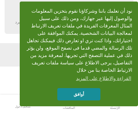
جاري نقلة للآرشيف لحين عودة الاخ
نود أن نعلمك باننا وشركاؤنا نقوم بتخزين المعلومات
وتعديل الرابط .
والوصول إليها عبر جهازك، ومن ذلك على سبيل
يرد
المثال المعرفات الفريدة في ملفات تعريف الارتباط
لمعالجة البيانات الشخصية. يمكنك الموافقة على
اختياراتك، واذا كنت تري او تعارض ذلك فيمكنك تجاهل
تلك الرسالة والمضي قدما فى تصفح الموقع، ولن يؤثر
اضف رد
ذلك في عملية التصفح التي تجريها. لمعرفة مزيد من
التفاصيل، يرجى الاطلاع على سياسة ملفات تعريف
الارتباط الخاصة بنا من خلال
القراءة والاطلاع على المزيد
أوافق
تسجيل دخول
الرّئيسيّة
المناقشات