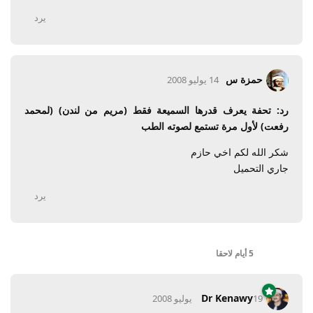
يرد
حمزة س
14 يوليو 2008
رد: تحفة يعرف قدرها السميعة فقط (مريم من لندن) (لمحمد
رفعت) لأول مرة تستمع لصوته الطب
شكر الله لكم اخي حازم
جاري التحميل
يرد
5 أيام
لاحقا
Dr Kenawy
19 يوليو 2008