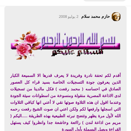
حازم محمد سلام
2 يوليو 2008
أقدم لكم تحفة نادرة وفريدة لا يعرف قدرها الا السميعة الكبار
الذين يعرفون جودة التسجيلات الخاصة بسيد قراء كل العصور
الصادق في احساسه ( محمد رفعت ) فكل مالدينا من تسجيلات
لدى الاذاعة المصرية منقولة ومنسوخة من اسطوانات سيئة الجودة
وعندما اقول ان هذه التلاوة صوتها نقي لا أعني انها كباقي التلاوات
التي اسجلها وارفعها لكم ولكن اعني ان صوت الشيخ رفعت رحمه
الله لأول مرة يظهر وتتضح نبرته الطبيعية بهذه الطريقة .....اليكم (
مريم من اذاعة لندن ) راائعة وخاشعة جدا وانظروا كيف يستهل
القراءة ويصل البسملة بأول السورة