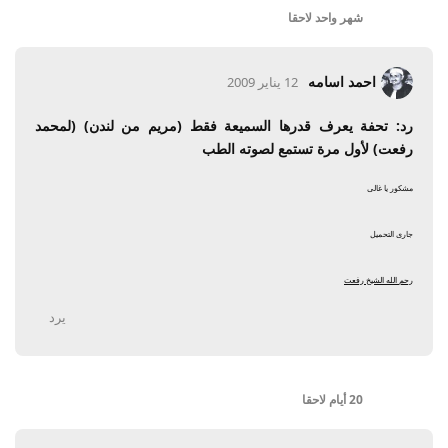
شهر واحد
لاحقا
احمد اسامه
12 يناير 2009
رد: تحفة يعرف قدرها السميعة فقط (مريم من لندن) (لمحمد
رفعت) لأول مرة تستمع لصوته الطب
مشكور يا غالى
جارى التحميل
رحم الله الشيخ رفعت
يرد
20 أيام
لاحقا