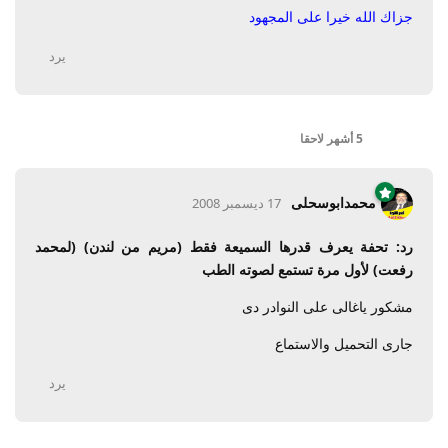
جزاك الله خيرا على المجهود
يرد
5 أشهر
لاحقا
محمدابوسحلى
17 ديسمبر 2008
رد: تحفة يعرف قدرها السميعة فقط (مريم من لندن) (لمحمد
رفعت) لأول مرة تستمع لصوته الطب
مشكور ياغالى على النوادر دى
جارى التحميل والاستماع
يرد