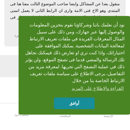
منقول بعدا عن المشاكل وايضا صاحب الموضوع التالت معنا هنا فى
المنتدى وهو الاخ فتى الامة وارى ان الرابط الثانى لا يعمل اتمنى
توكيد حتى لا يكون العيب من جاهزى انا لذا فلن اتخذ قرار فى
الرابط الثانى الا بعد التاكيد
نود أن نعلمك باننا وشركاؤنا نقوم بتخزين المعلومات
والوصول إليها عبر جهازك، ومن ذلك على سبيل
يرد
المثال المعرفات الفريدة في ملفات تعريف الارتباط
لمعالجة البيانات الشخصية. يمكنك الموافقة على
اختياراتك، واذا كنت تري او تعارض ذلك فيمكنك تجاهل
تلك الرسالة والمضي قدما فى تصفح الموقع، ولن يؤثر
اضف رد
ذلك في عملية التصفح التي تجريها. لمعرفة مزيد من
التفاصيل، يرجى الاطلاع على سياسة ملفات تعريف
الارتباط الخاصة بنا من خلال
القراءة والاطلاع على المزيد
أوافق
تسجيل دخول
الرّئيسيّة
المناقشات