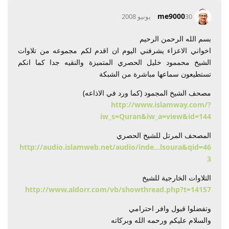
me9000
30 يونيو 2008
بسم الله الرحمن الرحيم
اخواني الاعزاء يشرفني اليوم ان اقدم لكم مجموعه من تلاوات
الشيخ محممود خليل الحصري المتميزة والنقيه جدا كما انكم
تستطيعون سماعها مباشرة من الشبكة
مصحف الشيخ المجمود (كما ورد في الاذاعه)
http://www.islamway.com/?
iw_s=Quran&iw_a=view&id=144
المصحف المرتل للشيخ الحصري
http://audio.islamweb.net/audio/inde...lsoura&qid=46
3
التلاوات الخارجية للشيخ
http://www.aldorr.com/vb/showthread.php?t=14157
وتفضلوا قبول وافر احترامي
والسلام عليكم ورحمه الله وبركاته