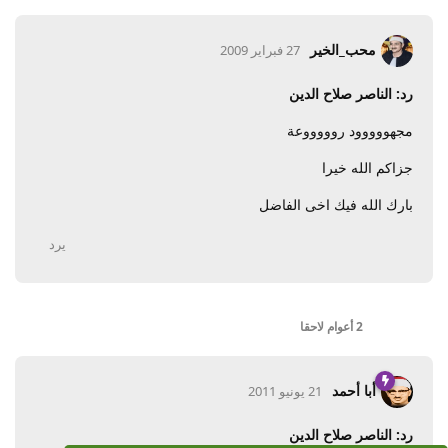
محب_الخير
27 فبراير 2009
رد: الناصر صلاح الدين
مجهووووود روووووعة
جزاكم الله خيرا
بارك الله فيك اخى الفاضل
يرد
2 أعوام
لاحقا
أبا أحمد
21 يونيو 2011
رد: الناصر صلاح الدين