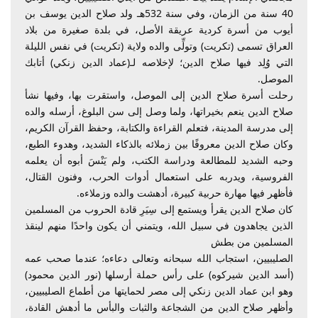
40 سنة من الزمان، وفي سنة 532هـ ولد صلاح الدين يوسف بن
أيوب من أسرة كردية عريقة الأصل، في بلدة صغيرة من بلاد
العراق تسمى (تكريت) وتولِّى والده ولاية (تكريت) في نفس الليلة
التي وُلِد فيها صلاح الدين؛ لإخلاصه لـ(عماد الدين زنكي) أتابك
الموصل.
رحلت أسرة صلاح الدين إلى الموصل، واستقرت بها، وفيها نشأ
صلاح الدين ينعم بخيراتها، ولما وصل إلى سن البلوغ، أرسله والده
إلى مدرسة المدينة، فتعلم القراءة والكتابة، وحفظ القرآن الكريم،
وكان صلاح الدين معروفًا بين زملائه بالذكاء الشديد، وهدوء الطبع،
وحبه الشديد للمطالعة ودراسة الكتب، ولم يَنْسَ أبوه أن يعلمه
الفروسية، ويدربه على استعمال أدوات الحرب، وفنون القتال،
فأظهر فيها مهارة حربية كبيرة، أدهشت والده وزملاءه.
كان صلاح الدين يقرأ ويستمع إلى سِيَرِ قادة الحروب من المسلمين
الذين يجاهدون في سبيل الله، ويتمني أن يكون واحدًا منهم لينقذ
المسلمين من بطش
الصليبيين، استجاب الله سبحانه وتعالى دعاءه؛ عندما صحب عمه
(أسد الدين شيركوه) على رأس حملة أرسلها (نور الدين محمود)
وهو ابن عماد الدين زنكي إلى مصر لحمايتها من أطماع الصليبيين،
وأظهر صلاح الدين من الشجاعة والثبات والبأس ما أدهش القادة،