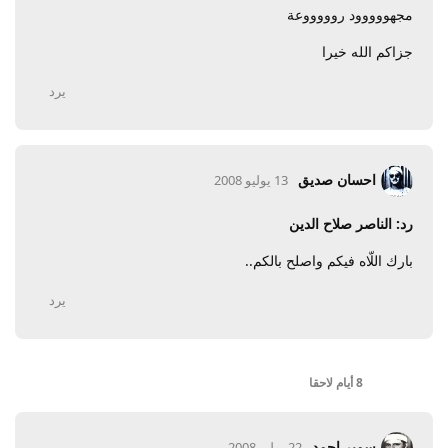
مجهووووود روووووعة
جزاكم الله خيرا
يرد
احسان صديق
13 يوليو 2008
رد: الناصر صلاح الدين
بارك اللّاه فيكم واصلح بالكم..
يرد
8 أيام
لاحقا
سمير احمد
22 يوليو 2008