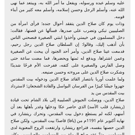
عليه وسلم عبده ورسوله، ويفعل ما أمر الله به، ويبتعد عما نهى
الله عنه، وأسلم الرجل وحسن إسلامه، وأسلم معه كثير من أبناء
قومه.
وذات يوم كان صلاح الدين يتفقد أحوال جنده؛ فرأى امرأة من
الصليبيين تبكي وتضرب على صدرها، فسألها عن قصتها، فقالت:
دخل المسلمون في خيمتي وأخذوا ابنتي الصغيرة فنصحني الناس
بأن أذهب إليك، وقالوا: إن السلطان صلاح الدين رجل رحيم،
فدمعت عينا صلاح الدين، وأمر أحد الجنود أن يبحث عن الصغيرة
وعمن اشتراها، ويدفع له ثمنها ويحضرها، فما مضت ساعة حتى
وصل الفارس والصغيرة على كتفه، ففرحت الأم فرحًا شديدًا
وشكرت صلاح الدين على مروءته وحسن صنيعه.
ولما علمت أوربا بانتصار القائد صلاح الدين ودخوله بيت المقدس
جهزوا جيشًا كبيرًا من الفرسان البواسل والقادة الشجعان؛ لاسترداد
بيت المقدس من يد
صلاح الدين، ووصلت الجيوش الصليبية إلى بلاد الشام تحت قيادة
(ريتشارد قلب الأسد) الذي حاصر عكا ودخلها وغدر بأهلها بعد أن
أمنهم، لكنه لم يستطع دخول بيت المقدس، وتحرك ريتشارد في
نهاية أكتوبر عام 1191م من (يافا) قاصدًا بيت المقدس، ولكن صلاح
الدين حصنها بنفسه، فتراجع ريتشارد وارتفعت الروح المعنوية لدى
المسلمين، وتمَّ عقد صلح الرملة بين المسلمين والصليبيين، وكان