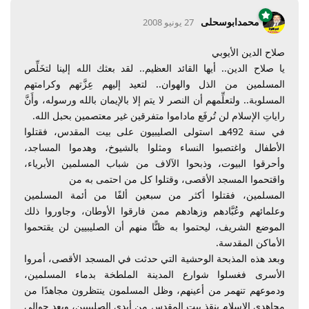
محمدابوسحلى
27 يونيو 2008
صلاح الدين الأيوبي
يا صلاح الدين.. أيها القائد العظيم.. لقد بعثك الله إلينا لتخَلِّص
المسلمين من الذل والهوان.. لتعيد إليهم عِزَّتهم وكرامتهم
المسلوبة.. ولتعلِّمهم أن النصر لا يتم إلا بالإيمان بالله ورسوله، وأَنَّ
راياتِ الإسلام لن تُرفَع ماداموا متفرقين غير معتصمين بحبل الله.
في سنة 492هـ استولى الصليبيون على بيت المقدس، فقتلوا
الأطفال واغتصبوا النساء ومثلوا بالشيوخ، وهدموا المساجد،
وأحرقوا البيوت، وذبحوا الآلاف من شباب المسلمين الأبرياء،
واقتحموا المسجد الأقصى، وقتلوا كل من احتمى به من
المسلمين، فقتلوا أكثر من سبعين ألفًا من أئمة المسلمين
وعلمائهم وعُبَّادهم وزهادهم ممن فارقوا الأوطان، وجاوروا ذلك
الموضع الشريف، ليحتموا به ظنًّا منهم أن الصليبيين لن يقتحموا
الأماكن المقدسة.
وبعد هذه المذبحة الوحشية التي حدثت في المسجد الأقصى، أمروا
الأسرى فغسلوا شوارع المدينة الملطخة بدماء المسلمين،
ودموعهم تنهمر من أعينهم، وظل المسلمون ينتظرون مجاهدًا من
مجاهدي الإسلام ينقذ بيت المقدس من أيدي الصليبيين، وبعد حوالي