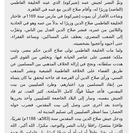
وتمَّ النصر لجيش عمه (شيركوه) الذي عينه الخليفة الفاطمي
(العاضد) وزيرًا له، وأقام صلاح الدين مع عمه في القاهرة.
وشاءت الأقدار أن يموت (شيركوه) في مارس سنة 1169م، فاختار
الخليفة الفاطمي صلاح الدين وزيرًا له بدلاً من عمه وهو في الحادية
والثلاثين من عمره، فنشر صلاح الدين العدل بين الناس، وتقرَّب
إلى الشعب المصري، يعطف على المساكين، ويساعد الفقراء،
حتى أحبوه وأعجبوا بشخصيته.
ولما مات الخليفة الفاطمي تولى صلاح الدين حكم مصر، وثبت
ملكه؛ فقضى على عناصر الخيانة فيها، وتخلص من القوى التي
هددت سلطانه، ونجح في إزالة الخلاف المذهبي بين المسلمين عن
طريق القضاء على الخلافة الفاطمية الشيعية ونشر المذهب
السني، ورأى صلاح الدين أن الفرصة قد جاءته ليحقق ما كان يتمناه
من إنقاذ المسلمين ورد اعتبارهم، وطرد الصليبيين من بيت
المقدس، فأعد جيشًا قويًّا، كامل الأسلحة، كثير العدد، ثم قاد
الجيش بنفسه، وسار إلى البلاد الخاضعة للصليبيين وأخذ يحررها
واحدة بعد أخرى حتى وصل إلى بيت المقدس، فضرب حوله
الحصار؛ مما اضطر الصليبيين إلى تسليم المدينة له.
ودخل جيش صلاح الدين بيت المقدس سنة (583هـ- 1188م) تقريبًا،
ظافرًا منتصرًا، رافعًا رايات النصر والتوحيد، مكبرًا.. الله أكبر.. الله
أكبر، لم يقتل طفلاً أو امرأة أو شيخًا كبيرًا، بل عاملهم بالرحمة