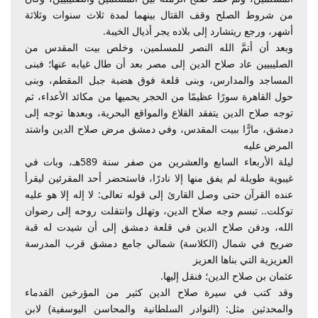
من شروط الصلح وقف القتال بينهما لمدة ثلاث سنوات وثلاثة
أشهر، ورجع ريتشارد إلى بلاده يجر أذيال الخيبة.
وبعد أن أتمَّ الله النصر للمسلمين، وخلص بيت المقدس من
الصليبيين عاد صلاح الدين إلى مصر بعد أن طال غيابه عنها؛ فبنى
المساجد والمدارس، وبنى قلعة فوق هضبة جبل المقطم، وبنى
حول القاهرة سورًا عظيمًا من الحجر يحميها من مكائد الأعداء، ثم
توجه صلاح الدين يتفقد القلاع والمواقع البحرية، وبعدها توجه إلى
دمشق، مارًّا ببيت المقدس، وفي دمشق مرض صلاح الدين واشتد
المرض عليه
ليلة الأربعاء السابع والعشرين من صفر سنة 589هـ، وبات في
غيبوية طويلة لم يفق منها إلا نادرًا، فاستحضر أحد المقرئين ليقرأ
عنده القرآن حتى وصل القارئ إلى قوله تعالى: لا إله إلا هو عليه
توكلت.. تبسم وجه صلاح الدين، وتهلل وانتقلت روحه إلى رضوان
الله، ودفن صلاح الدين في قلعة دمشق إلى أن شيدت له قبة
ضريح في شمال (الكلاسة) شمالي جامع دمشق قرب المدرسة
العزيزية التي بناها العزيز
عثمان بن صلاح الدين؛ فنقل إليها.
وقد كتب في سيرة صلاح الدين كثير من المؤرخين القدماء
والمحدثين مثل: (النوادر السلطانية والمحاسن اليوسفية) لابن