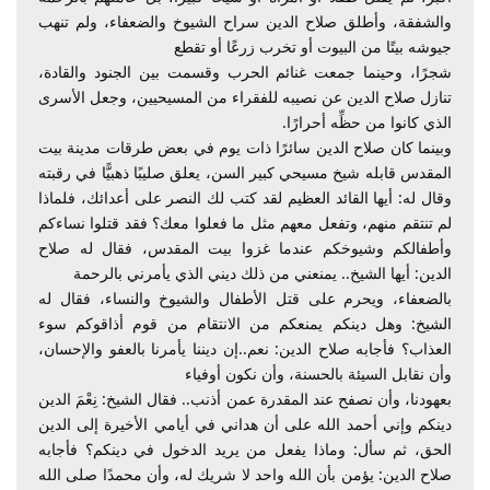
والشفقة، وأطلق صلاح الدين سراح الشيوخ والضعفاء، ولم تنهب
جيوشه بيتًا من البيوت أو تخرب زرعًا أو تقطع
شجرًا، وحينما جمعت غنائم الحرب وقسمت بين الجنود والقادة،
تنازل صلاح الدين عن نصيبه للفقراء من المسيحيين، وجعل الأسرى
الذي كانوا من حظِّه أحرارًا.
وبينما كان صلاح الدين سائرًا ذات يوم في بعض طرقات مدينة بيت
المقدس قابله شيخ مسيحي كبير السن، يعلق صليبًا ذهبيًّا في رقبته
وقال له: أيها القائد العظيم لقد كتب لك النصر على أعدائك، فلماذا
لم تنتقم منهم، وتفعل معهم مثل ما فعلوا معك؟ فقد قتلوا نساءكم
وأطفالكم وشيوخكم عندما غزوا بيت المقدس، فقال له صلاح
الدين: أيها الشيخ.. يمنعني من ذلك ديني الذي يأمرني بالرحمة
بالضعفاء، ويحرم على قتل الأطفال والشيوخ والنساء، فقال له
الشيخ: وهل دينكم يمنعكم من الانتقام من قوم أذاقوكم سوء
العذاب؟ فأجابه صلاح الدين: نعم..إن ديننا يأمرنا بالعفو والإحسان،
وأن نقابل السيئة بالحسنة، وأن نكون أوفياء
بعهودنا، وأن نصفح عند المقدرة عمن أذنب.. فقال الشيخ: نِعْمَ الدين
دينكم وإني أحمد الله على أن هداني في أيامي الأخيرة إلى الدين
الحق، ثم سأل: وماذا يفعل من يريد الدخول في دينكم؟ فأجابه
صلاح الدين: يؤمن بأن الله واحد لا شريك له، وأن محمدًا صلى الله