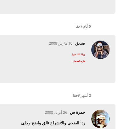
5 أيام
لاحقا
صديق
10 مارس 2008
جزاك الله خيرا
جارى التحميل
2 أشهر
لاحقا
حمزة س
26 أبريل 2008
رد: الضحى والانشراح تالق واضح وجلي