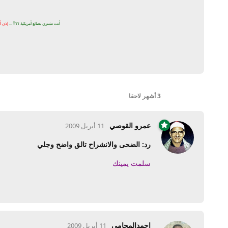
أنت تشتري بضائع أمريكية ؟؟!! ...
إذن أن
3 أشهر
لاحقا
عمرو القوصي
11 أبريل 2009
رد: الضحى والانشراح تالق واضح وجلي
سلمت يمينك
احمدالمحامي
11 أبريل 2009