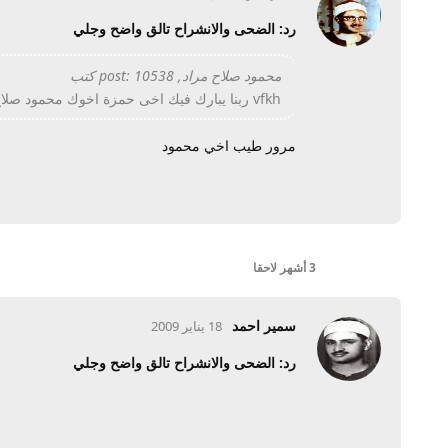
رد: الضحى والانشراح تالق واضح وجلي
محمود صلاح مراد, post: 10538 كتب
vfkh ربنا يبارك فيك اخى حمزة اخوك محمود صلاح مراد بندر قنا
مرور طيب اخي محمود
3 أشهر
لاحقا
سمير احمد
18 يناير 2009
رد: الضحى والانشراح تالق واضح وجلي