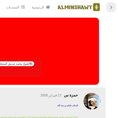
الرئيسية
المنتديات
الشيخ محمد صديق المنشا
حمزة س
21 فبراير 2008
السلام عليكم ورحمة الله
://www.4shared.com/file/33333506/d2b45f45/Minshawi_Duha_Insirah.html