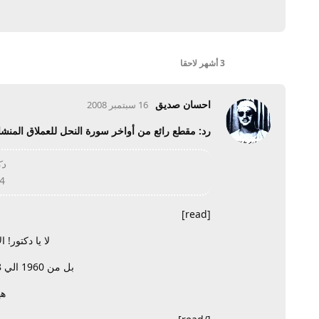
3 أشهر
لاحقا
احسان صديق
16 سبتمبر 2008
رد: مقطع رائع من أواخر سورة النحل للعملاق المنش
دكتو
4 دقائق و24 ثانية من الاب
[read]
لا يا دكتور! ا
بل من 1960 الي 2008 دائما كان ويكون ابداع ونحن ها نشاهده
هه