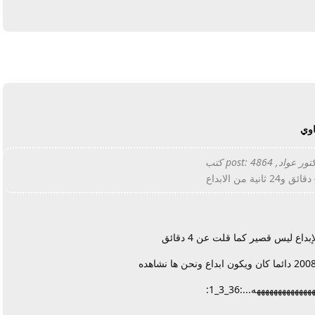
يرد
اوي
ر عواد, post: 4864 كتب
داع
لإبداع ليس قصير كما قلت عن 4 دقائق
هههههههههههههه...:36_3_1: