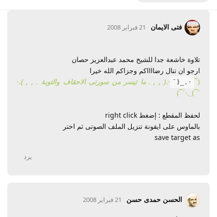
فتى الايمان
21 فبراير 2008
تلاوة خاشعة جدا للشيخ محمد عبدالعزيز حصان
ارجو ان تنال رضااااكم وجزاكم الله خيرا
(¯
·.
( , , . ما تيسر من سورتى الاحقاف والتوبة . , , )
.·
·._(¯
´¯)_.·´¯)
لحفظ المقطع : إضغط right click
بالماوس على ايقونة تنزيل الملف الصوتى ثم اختر
save target as
يرد
الحسن حمدى حسن
21 فبراير 2008