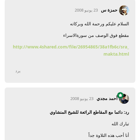
حمزة س
23 يونيو 2008
السلام عليكم ورحمة الله وبركاته
مقطع فوق الوصف من سورةالاسراء
http://www.4shared.com/file/26954865/38a1fb6c/sra_
makta.html
يرد
أحمد مجدي
23 يونيو 2008
رد: دائما مع المقاطع الرائعة للشيخ المنشاوي
تبارك الله
أنا أحب هذه التلاوة جداً