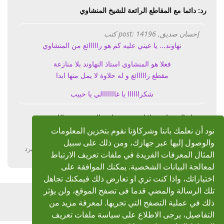
رد: دائما مع المقاطع الرائعة للشيخ المنشاوي
إحسان صديق, post: 14196 كتب
نهاوند... يا عيني عليه كم هو رااااائع من المنشاوي
فعلا هو المنشاوي استاذ النهاوند بلا منازعة
مقطع رااااائع و له حلاوة لا يمل منها ابدا
شكراااااا يا غااااااالي يا حبيب
نعم يا غالي نهاوند ولا اشبع من نهاوند الشيخ رحمه الله
اسعدني مروركم
نود أن نعلمك باننا وشركاؤنا نقوم بتخزين المعلومات
والوصول إليها عبر جهازك، ومن ذلك على سبيل
يرد
المثال المعرفات الفريدة في ملفات تعريف الارتباط
لمعالجة البيانات الشخصية. يمكنك الموافقة على
اختياراتك، واذا كنت تري او تعارض ذلك فيمكنك تجاهل
تلك الرسالة والمضي قدما فى تصفح الموقع، ولن يؤثر
اضف رد
ذلك في عملية التصفح التي تجريها. لمعرفة مزيد من
التفاصيل، يرجى الاطلاع على سياسة ملفات تعريف