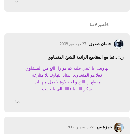
6 أشهر
لاحقا
احسان صديق
27 ديسمبر 2008
رد: دائما مع المقاطع الرائعة للشيخ المنشاوي
نهاوند... يا عيني عليه كم هو رااااائع من المنشاوي
فعلا هو المنشاوي استاذ النهاوند بلا منازعة
مقطع رااااائع و له حلاوة لا يمل منها ابدا
شكراااااا يا غااااااالي يا حبيب
يرد
حمزة س
27 ديسمبر 2008