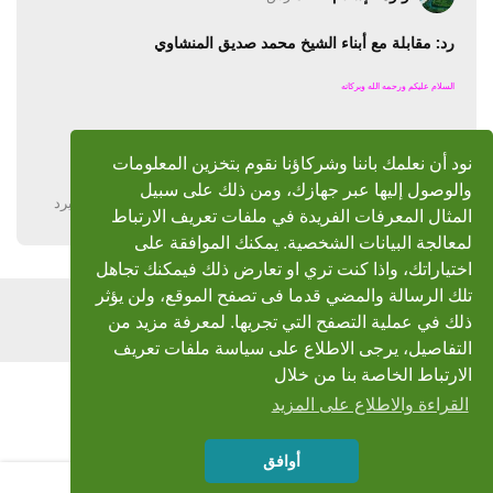
رد: مقابلة مع أبناء الشيخ محمد صديق المنشاوي
السلام عليكم ورحمه الله وبركاته
نرجو أخى الفاضل تعديل الرابط.
نود أن نعلمك باننا وشركاؤنا نقوم بتخزين المعلومات
لكم الشكر مسبقا.
والوصول إليها عبر جهازك، ومن ذلك على سبيل
يرد
المثال المعرفات الفريدة في ملفات تعريف الارتباط
لمعالجة البيانات الشخصية. يمكنك الموافقة على
اختياراتك، واذا كنت تري او تعارض ذلك فيمكنك تجاهل
تلك الرسالة والمضي قدما فى تصفح الموقع، ولن يؤثر
اضف رد
ذلك في عملية التصفح التي تجريها. لمعرفة مزيد من
التفاصيل، يرجى الاطلاع على سياسة ملفات تعريف
الارتباط الخاصة بنا من خلال
القراءة والاطلاع على المزيد
أوافق