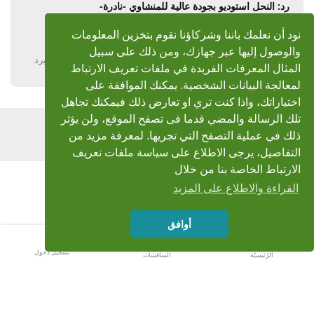
رد: النحل استوديو بجودة عالية للمنشاوي -نادرة-
اخوتي احسان وسمير بارك الله فيكم وشكر لكم
نود أن نعلمك باننا وشركاؤنا نقوم بتخزين المعلومات
والوصول إليها عبر جهازك، ومن ذلك على سبيل
يرد
المثال المعرفات الفريدة في ملفات تعريف الارتباط
لمعالجة البيانات الشخصية. يمكنك الموافقة على
اختياراتك، واذا كنت تري او تعارض ذلك فيمكنك تجاهل
تلك الرسالة والمضي قدما فى تصفح الموقع، ولن يؤثر
اضف رد
ذلك في عملية التصفح التي تجريها. لمعرفة مزيد من
التفاصيل، يرجى الاطلاع على سياسة ملفات تعريف
الارتباط الخاصة بنا من خلال
القراءة والاطلاع على المزيد
أوافق
تسجيل دخول
الرّئيسيّة
المناقشات