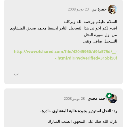
حمزة س
23 يونيو 2008
السلام عليكم ورحمة الله وبركاته
اقدم لكم اخواني هذا التسجيل النادر لحبيبينا محمد صديق المنشاوي
من اول سورة النحل
التسجيل صافي ونقي
http://www.4shared.com/file/42045960/d9fa575d/__-
-.html?dirPwdVerified=315bf50f
يرد
أحمد مجدي
23 يونيو 2008
رد: النحل استوديو بجودة عالية للمنشاوي -نادرة-
بارك الله فيك على المجهود الطيب المبارك