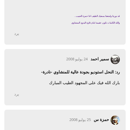
قد نورتنا وامتعتنا بسعيك الطيف اخا حمزة الحبيب...
والله الكلمات تكون عقيمة امام تلاوة البديع..المنشاوي
يرد
سمير احمد
24 يوليو 2008
رد: النحل استوديو بجودة عالية للمنشاوي -نادرة-
بارك الله فيك على المجهود الطيب المبارك
يرد
حمزة س
25 يوليو 2008