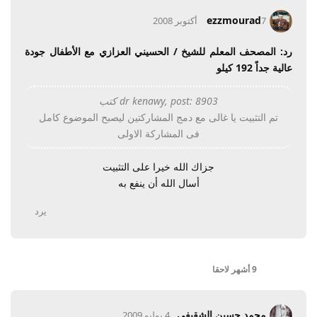
ezzmourad
7 أكتوبر 2008
رد: المصحف المعلم للشيخ / الحسيني العزازي مع الأطفال جودة
عالية جداً 192 كيلو
dr kenawy, post: 8903 كتب
تم التثبيت يا غالى مع دمج المشاركتين ليصبح الموضوع كامل
فى المشاركة الاولى
جزاك الله خيرا على التثبيت
أسال الله أن ينفع به
يرد
9 أشهر
لاحقا
محمد حسين الشقيفى
4 يوليو 2009