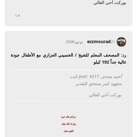
بوركت أخي الغالي
يرد
ezzmourad
21 يونيو 2008
رد: المصحف المعلم للشيخ / الحسيني العزازي مع الأطفال جودة
عالية جداً 192 كيلو
أحمد مجدي, post: 4317 كتب
مجهود كبير يستحق التقدير
بوركت أخي الغالي
جزاكم الله خيرا
وبارك الله فيك
اللهم تقبل