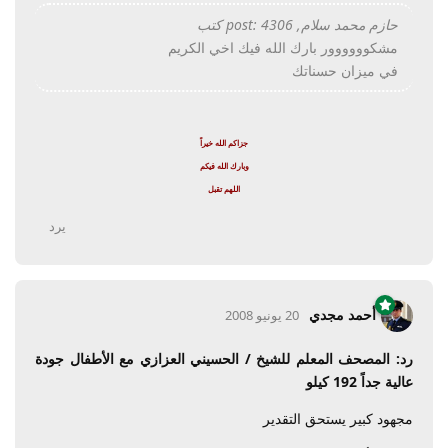
حازم محمد سلام, post: 4306 كتب
مشكوووووور بارك الله فيك اخي الكريم
في ميزان حسناتك
جزاكم الله خيراً
وبارك الله فيكم
اللهم تقبل
يرد
أحمد مجدي
20 يونيو 2008
رد: المصحف المعلم للشيخ / الحسيني العزازي مع الأطفال جودة
عالية جداً 192 كيلو
مجهود كبير يستحق التقدير