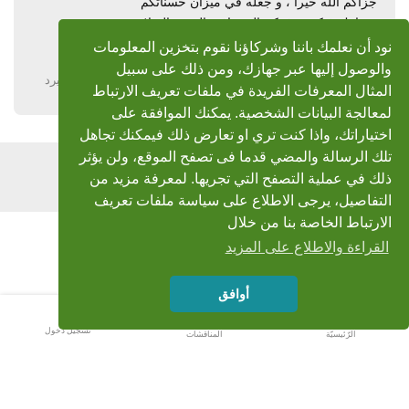
جزاكم الله خيرا ، و جعله في ميزان حسناتكم
، وبارك فيكم ووفقكم الى مافيه الخير والصلاح
ووفقكم الله الى ما يحبه ويرضاه ، وأن يكثر من أمثالكم
نود أن نعلمك باننا وشركاؤنا نقوم بتخزين المعلومات
والوصول إليها عبر جهازك، ومن ذلك على سبيل
يرد
المثال المعرفات الفريدة في ملفات تعريف الارتباط
لمعالجة البيانات الشخصية. يمكنك الموافقة على
اختياراتك، واذا كنت تري او تعارض ذلك فيمكنك تجاهل
تلك الرسالة والمضي قدما فى تصفح الموقع، ولن يؤثر
اضف رد
ذلك في عملية التصفح التي تجريها. لمعرفة مزيد من
التفاصيل، يرجى الاطلاع على سياسة ملفات تعريف
الارتباط الخاصة بنا من خلال
القراءة والاطلاع على المزيد
أوافق
تسجيل دخول
الرّئيسيّة
المناقشات