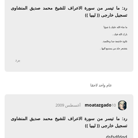
رد: ما تيسر من سورة الاعراف للشيخ محمد صديق المنشاوى
تسجيل خارجى (( ليبيا ))
ما شاء الله عليك يا شيخ!
بارك الله فيك...
تلاوة خاشعة جدا وخالصة..
يقشعر جلد من يستمع اليها...
يرد
عام واحد
لاحقا
moatazgado
10 أغسطس 2009
رد: ما تيسر من سورة الاعراف للشيخ محمد صديق المنشاوى
تسجيل خارجى (( ليبيا ))
dsfsdfdgd