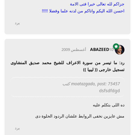
جزاكم لله تعالى خيرا فتى الامة
احسن الله اليكم واتاكم من لدنه علما وفضلا !!!!!
يرد
ABAZEED
10 أغسطس 2009
رد: ما تيسر من سورة الاعراف للشيخ محمد صديق المنشاوى
تسجيل خارجى (( ليبيا ))
moatazgado, post: 75457 كتب
dsfsdfdgd
ده اللى بتكلم عليه
مش عايزين نخفى الروابط علشان الردود الحلوة دى
يرد