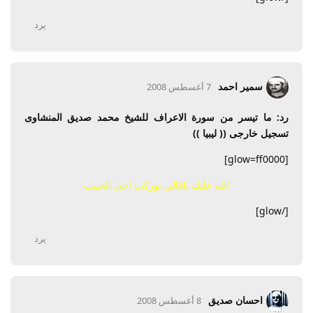
يرد
سمير احمد
7 أغسطس 2008
رد: ما تيسر من سورة الاعراف للشيخ محمد صديق المنشاوى
تسجيل خارجى (( ليبيا ))
[glow=ff0000]
الله عليك ياغالي بوركت اخي الحبيب
[/glow]
يرد
احسان صديق
8 أغسطس 2008