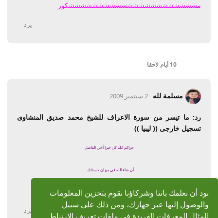
مششششششششششششششششششششششکور
يرد
10 أيام
لاحقا
مسلمة لله
2 سبتمبر 2009
رد: ما تيسر من سورة الاعراف للشيخ محمد صديق المنشاوى
تسجيل خارجى (( ليبيا ))
جزاكم الله كل خيرا أخي الفاضل
أن شاء الله في ميزان حسناتك ..
نود أن نعلمك باننا وشركاؤنا نقوم بتخزين المعلومات
بارك الله فيك
والوصول إليها عبر جهازك، ومن ذلك على سبيل
يرد
المثال المعرفات الفريدة في ملفات تعريف الارتباط