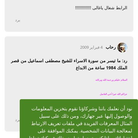
الرابط شغال ياغالى !!!!!!!!!!!!!
يرد
رحاب
4 فبراير 2009
رد: ما تيسر من سورة الاسراء للشيخ مصطفى اسماعيل من قصر
الملك 1984 ساعة من الابداع
السلام عليكم ورحمة الله وبركاته
جزاكم الله خيرا أخي الفاضل
لكن الرابط لا يعمل يا ريت لو تعدله
نود أن نعلمك باننا وشركاؤنا نقوم بتخزين المعلومات
وألف شكر...
والوصول إليها عبر جهازك، ومن ذلك على سبيل
يرد
المثال المعرفات الفريدة في ملفات تعريف الارتباط
لمعالجة البيانات الشخصية. يمكنك الموافقة على