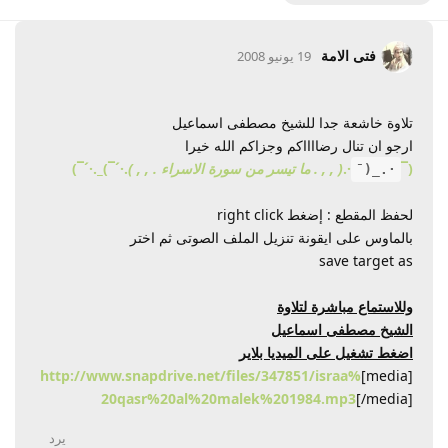
فتى الامة
19 يونيو 2008
تلاوة خاشعة جدا للشيخ مصطفى اسماعيل
ارجو ان تنال رضااااكم وجزاكم الله خيرا
(¯
·.
( , , . ما تيسر من سورة الاسراء . , , )
.·´¯)_.·´¯)
·._(¯
لحفظ المقطع : إضغط right click
بالماوس على ايقونة تنزيل الملف الصوتى ثم اختر
save target as
وللاستماع مباشرة لتلاوة
الشيخ مصطفى اسماعيل
اضغط تشغيل على الميديا بلاير
http://www.snapdrive.net/files/347851/israa%
[media]
20qasr%20al%20malek%201984.mp3
[/media]
يرد