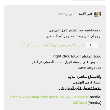
فتى الامة
19 يونيو 2008
تلاوة خاشعة جدا للشيخ كامل البهتيمى
ارجو ان تنال رضااااكم وجزاكم الله خيرا
(¯
·.
( , , . ما تيسر من سورة الرعد . , , )
.·´¯)_.·´¯)
·._(¯
لحفظ المقطع : إضغط right click
بالماوس على ايقونة تنزيل الملف الصوتى ثم اختر
save target as
وللاستماع مباشرة لتلاوة
الشيخ كامل البهتيمى
اضغط تشغيل على الميديا بلاير
http://www.snapdrive.net/files/347851/raed%
[media]
207.mp3
[/media]