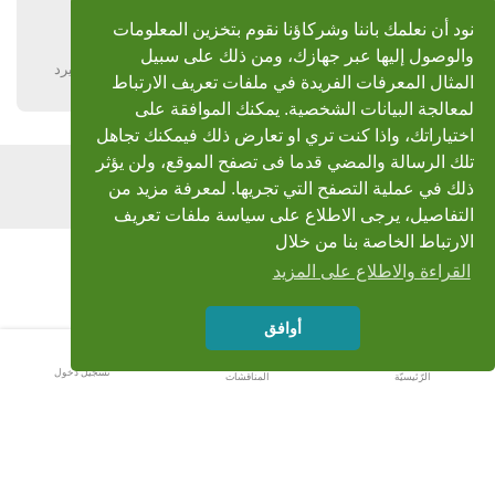
الشيخ البهتيمى رووووووعة
نود أن نعلمك باننا وشركاؤنا نقوم بتخزين المعلومات
والوصول إليها عبر جهازك، ومن ذلك على سبيل
يرد
المثال المعرفات الفريدة في ملفات تعريف الارتباط
لمعالجة البيانات الشخصية. يمكنك الموافقة على
اختياراتك، واذا كنت تري او تعارض ذلك فيمكنك تجاهل
تلك الرسالة والمضي قدما فى تصفح الموقع، ولن يؤثر
اضف رد
ذلك في عملية التصفح التي تجريها. لمعرفة مزيد من
التفاصيل، يرجى الاطلاع على سياسة ملفات تعريف
الارتباط الخاصة بنا من خلال
القراءة والاطلاع على المزيد
أوافق
تسجيل دخول
الرّئيسيّة
المناقشات