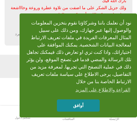
بارك الله فيك
ولك جزيل الشكر على ما اضفت من تلاوة عطرة وروعة وخاااشعة
جدا جدا...وفقكم الله وأسعدكم في الدارين
دمتم بخير
نود أن نعلمك باننا وشركاؤنا نقوم بتخزين المعلومات
والوصول إليها عبر جهازك، ومن ذلك على سبيل
يرد
المثال المعرفات الفريدة في ملفات تعريف الارتباط
لمعالجة البيانات الشخصية. يمكنك الموافقة على
اختياراتك، واذا كنت تري او تعارض ذلك فيمكنك تجاهل
تلك الرسالة والمضي قدما فى تصفح الموقع، ولن يؤثر
اضف رد
ذلك في عملية التصفح التي تجريها. لمعرفة مزيد من
التفاصيل، يرجى الاطلاع على سياسة ملفات تعريف
الارتباط الخاصة بنا من خلال
القراءة والاطلاع على المزيد
أوافق
تسجيل دخول
الرّئيسيّة
المناقشات