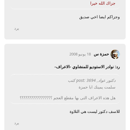
جزاك الله خيرا
وجزاكم ايضا اخي صديق
يرد
حمزة س
18 يونيو 2008
رد: نوادر الاستوديو للمنشاوي -الاعراف-
دكتور عواد, post: 3694 كتب
سلمت يمينك ابا حمزة
هل هذه الاعراف التى بها مقطع العجم ؟؟؟؟؟؟؟؟؟؟؟؟؟؟؟؟
للاسف دكتور ليست هي التلاوة
يرد