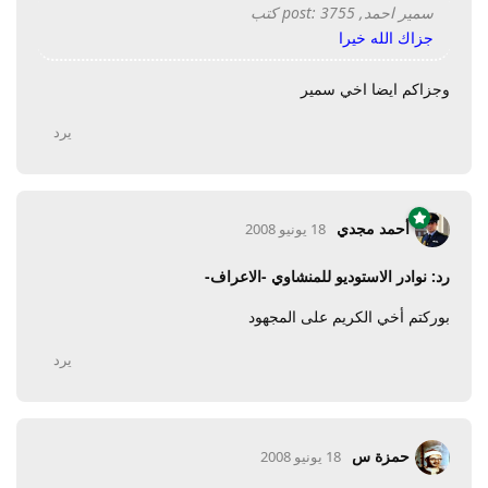
سمير احمد, post: 3755 كتب
جزاك الله خيرا
وجزاكم ايضا اخي سمير
يرد
أحمد مجدي
18 يونيو 2008
رد: نوادر الاستوديو للمنشاوي -الاعراف-
بوركتم أخي الكريم على المجهود
يرد
حمزة س
18 يونيو 2008