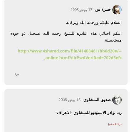
حمزة س
17 يونيو 2008
السلام عليكم ورحمة الله وبركاته
اليكم احبائي هذه النادرة للشيخ رحمه الله تسجيل ذو جودة
مستحسنة
http://www.4shared.com/file/41408461/bb6d20e/--
_online.html?dirPwdVerified=702d5efc
يرد
صديق المنشاوي
18 يونيو 2008
رد: نوادر الاستوديو للمنشاوي -الاعراف-
جزاك الله خيرا