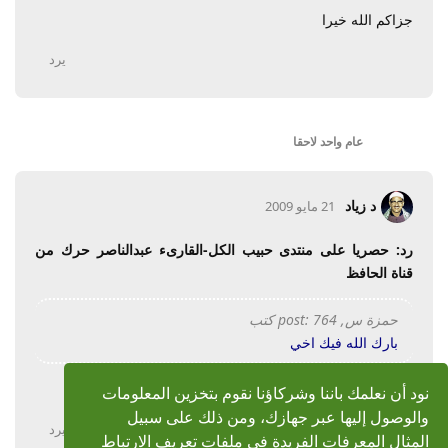
جزاكم الله خيرا
يرد
عام واحد
لاحقا
د زياد
21 مايو 2009
رد: حصريا على منتدى حبيب الكل-القارىء عبدالناصر حرك من
قناة الحافظ
حمزة س, post: 764 كتب
بارك الله فيك اخي
بارك الله فيكم أخي الفاضل
نود أن نعلمك باننا وشركاؤنا نقوم بتخزين المعلومات
والوصول إليها عبر جهازك، ومن ذلك على سبيل
يرد
المثال المعرفات الفريدة في ملفات تعريف الارتباط