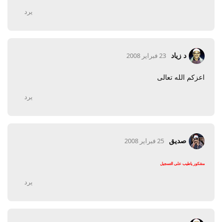
يرد
د زياد
23 فبراير 2008
اعزكم الله تعالى
يرد
صديق
25 فبراير 2008
مشكور ياطيب على التسجيل
يرد