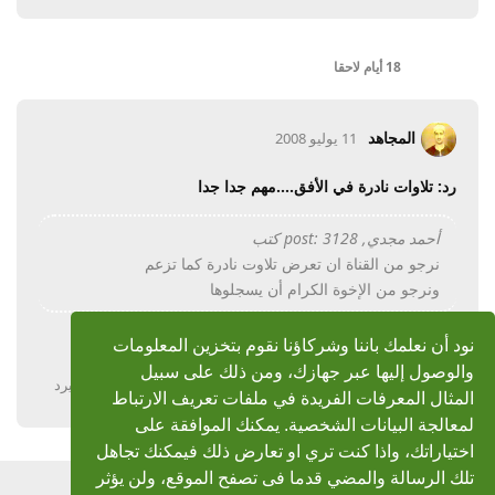
18 أيام
لاحقا
المجاهد
11 يوليو 2008
رد: تلاوات نادرة في الأفق....مهم جدا جدا
أحمد مجدي, post: 3128 كتب
نرجو من القناة ان تعرض تلاوت نادرة كما تزعم
ونرجو من الإخوة الكرام أن يسجلوها
ونحن أيضا نريد ذلك
نود أن نعلمك باننا وشركاؤنا نقوم بتخزين المعلومات
والوصول إليها عبر جهازك، ومن ذلك على سبيل
يرد
المثال المعرفات الفريدة في ملفات تعريف الارتباط
لمعالجة البيانات الشخصية. يمكنك الموافقة على
اختياراتك، واذا كنت تري او تعارض ذلك فيمكنك تجاهل
تلك الرسالة والمضي قدما فى تصفح الموقع، ولن يؤثر