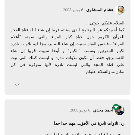
هشام المنشاوي
6 يونيو 2008
السلام عليكم إخوتي...
كما أخبرتكم عن البرنامج الذي سثبثه قريبا إن شاء الله قناة الفجر
للقرآن الكريم حول حياة كبار القراء والتي سمته "أعلام
القراء"...فنفس القناة ستبث إن شاء الله برنامجا فيه تلاوات نادرة
لكبار المقرئين وسمته "الكبار" و أيضا سيبث قريبا إن شاء
الله...نرجو فقط أن تكون تلاوات نادرة و ليست كتلك التي تبث
على قناة المجد والتي ليست نادرة لأنها متوفرة في كل
مكان....والسلام عليكم
يرد
أحمد مجدي
6 يونيو 2008
رد: تلاوات نادرة في الأفق....مهم جدا جدا
نرجو من القناة ان تعرض تلاوت نادرة كما تزعم