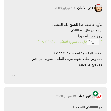
فتى الايمان
19 فبراير 2008
تلاوة خاشعة جدا للشيخ طه الفشنى
ارجو ان تنال رضااااكم
وجزاكم الله خيرا
(¯
·.
( , , . سورة النحل . , , )
.·´¯)_.·´¯)
·._(¯
لحفظ المقطع : إضغط right click
بالماوس على ايقونة تنزيل الملف الصوتى ثم اختر
save target as
يرد
دكتور عواد
19 فبراير 2008
جزااااااااكم الله خيرا