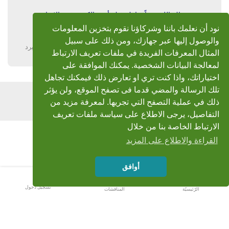
جزاك الله خيراً وبارك فيك أخي الكريم فتى الايمان
ورَحِم الله الشيخ الفشني وكتب لنا وله الجنة
نود أن نعلمك باننا وشركاؤنا نقوم بتخزين المعلومات
والوصول إليها عبر جهازك، ومن ذلك على سبيل
يرد
المثال المعرفات الفريدة في ملفات تعريف الارتباط
لمعالجة البيانات الشخصية. يمكنك الموافقة على
اختياراتك، واذا كنت تري او تعارض ذلك فيمكنك تجاهل
تلك الرسالة والمضي قدما فى تصفح الموقع، ولن يؤثر
اضف رد
ذلك في عملية التصفح التي تجريها. لمعرفة مزيد من
التفاصيل، يرجى الاطلاع على سياسة ملفات تعريف
الارتباط الخاصة بنا من خلال
القراءة والاطلاع على المزيد
أوافق
تسجيل دخول
الرّئيسيّة
المناقشات