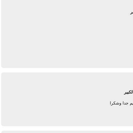
ر
يرد
كبير
هم جدا وشكرا
يرد