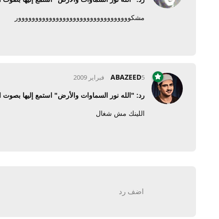
مشكووووووووووووووووووووووووووووووووور
ABAZEED
5 فبراير 2009
رد: "الله نور السماوات والأرض" استمع إليها بصوت ا
اللينك مش شغال
اضف رد