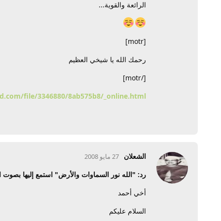
الرائعة والقوية...
[motr]
رحمك الله يا شيخي العظيم
[/motr]
d.com/file/3346880/8ab575b8/_online.html
الشعلان
27 مايو 2008
رد: "الله نور السماوات والأرض" استمع إليها بصوت ال
أخي أحمد
السلام عليكم