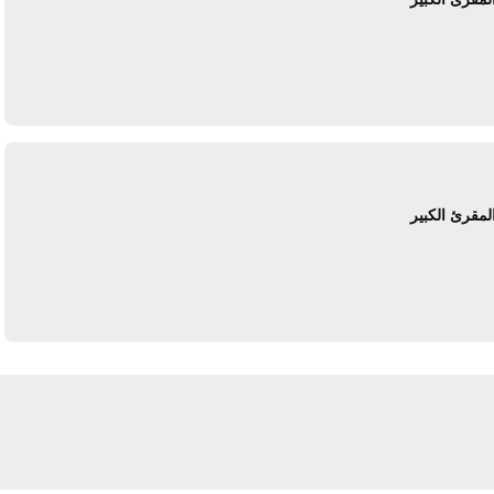
يرد
لمقرئ الكبير
يرد