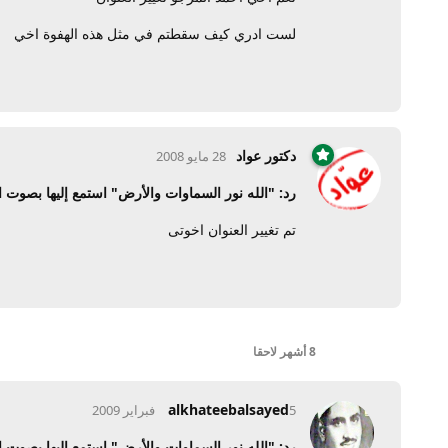
لست ادري كيف سقطتم في مثل هذه الهفوة اخي
دكتور عواد
28 مايو 2008
رد: "الله نور السماوات والأرض" استمع إليها بصوت ا
تم تغيير العنوان اخوتى
8 أشهر
لاحقا
alkhateebalsayed
5 فبراير 2009
رد: "الله نور السماوات والأرض" استمع إليها بصوت ا