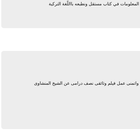
المعلومات في كتاب مستقل ونطبعه بااللّغة التركية
يرد
رج واتمنى عمل فيلم وثائقى نصف درامى عن الشيخ المنشاوى
يرد