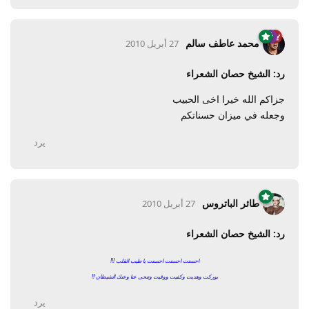
محمد عاطف سالم
27 أبريل 2010
رد: الشيخ حصان الشعراء
جزاكم الله خيرا اخى الحبيب
وجعله في ميزان حسناتكم
يرد
طائر الباتروس
27 أبريل 2010
رد: الشيخ حصان الشعراء
احسنت احسنت احسنت يا طيب القلب
!!!
بوركت وهديت وكفيت ووقيت
وتنحى عنا وعنك الشيطان
!!
يرد