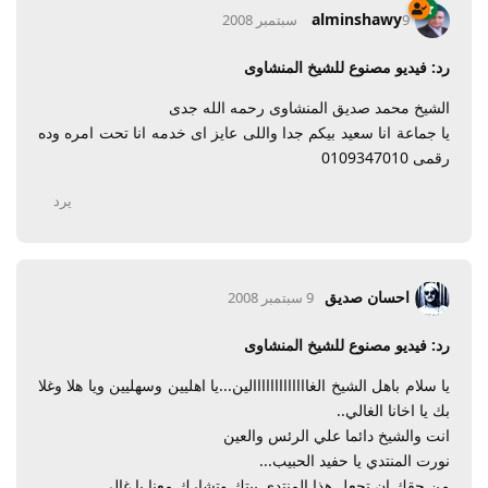
alminshawy
9 سبتمبر 2008
رد: فيديو مصنوع للشيخ المنشاوى
الشيخ محمد صديق المنشاوى رحمه الله جدى
يا جماعة انا سعيد بيكم جدا واللى عايز اى خدمه انا تحت امره وده
رقمى 0109347010
يرد
احسان صديق
9 سبتمبر 2008
رد: فيديو مصنوع للشيخ المنشاوى
يا سلام باهل الشيخ الغااااااااااااالين...يا اهليين وسهليين ويا هلا وغلا
بك يا اخانا الغالي..
انت والشيخ دائما علي الرئس والعين
نورت المنتدي يا حفيد الحبيب...
من حقك ان تجعل هذا المنتدي بيتك وتشارك معنا يا غالي..