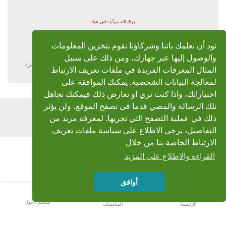
جزاك الله خيراً يا دكتور عواد
نسأل الله أن يظهر لنا هذه الفيديوهات النادرة لحبيبي الشيخ محمد رحمه الله رحمة واسعة
نود أن نعلمك باننا وشركاؤنا نقوم بتخزين المعلومات
والوصول إليها عبر جهازك، ومن ذلك على سبيل
يرد
المثال المعرفات الفريدة في ملفات تعريف الارتباط
لمعالجة البيانات الشخصية. يمكنك الموافقة على
اختياراتك، واذا كنت تري او تعارض ذلك فيمكنك تجاهل
تلك الرسالة والمضي قدما فى تصفح الموقع، ولن يؤثر
اضف رد
ذلك في عملية التصفح التي تجريها. لمعرفة مزيد من
التفاصيل، يرجى الاطلاع على سياسة ملفات تعريف
الارتباط الخاصة بنا من خلال
القراءة والاطلاع على المزيد
أوافق
تسجيل دخول
الرّئيسيّة
المناقشات