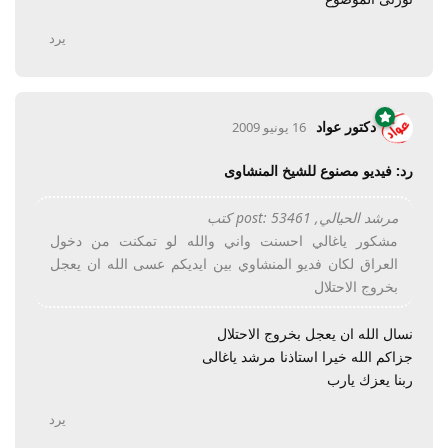
يرد
دكتور عواد
16 يونيو 2009
رد: فيديو مصنوع للشيخ المنشاوى
مرشد الحيالي, post: 53461 كتب
مشكور ياغالي احسنت واني والله لو تمكنت من دخول
العراق لكان فديو المنشاوي بين ايديكم عسى الله ان يعجل
بخروج الاحتلال
نسال الله ان يعجل بخروج الاحتلال
جزاكم الله خيرا استاذنا مرشد ياغالى
ربنا يعزك يارب
يرد