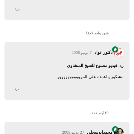
يرد
شهر واحد
لاحقا
دكتور عواد
7 يونيو 2008
رد: فيديو مصنوع للشيخ المنشاوى
مشكور يااعمدة على المروووووووووور
يرد
19 أيام
لاحقا
محمدابوسحلى
27 يونيو 2008