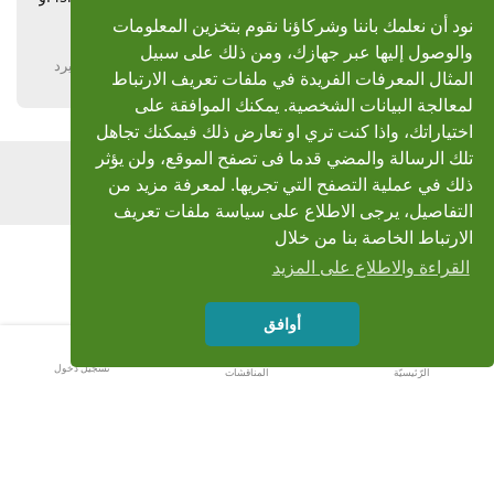
rapisharedوجزاكم الله خيرا
نود أن نعلمك باننا وشركاؤنا نقوم بتخزين المعلومات
والوصول إليها عبر جهازك، ومن ذلك على سبيل
يرد
المثال المعرفات الفريدة في ملفات تعريف الارتباط
لمعالجة البيانات الشخصية. يمكنك الموافقة على
اختياراتك، واذا كنت تري او تعارض ذلك فيمكنك تجاهل
تلك الرسالة والمضي قدما فى تصفح الموقع، ولن يؤثر
اضف رد
ذلك في عملية التصفح التي تجريها. لمعرفة مزيد من
التفاصيل، يرجى الاطلاع على سياسة ملفات تعريف
الارتباط الخاصة بنا من خلال
القراءة والاطلاع على المزيد
أوافق
تسجيل دخول
الرّئيسيّة
المناقشات