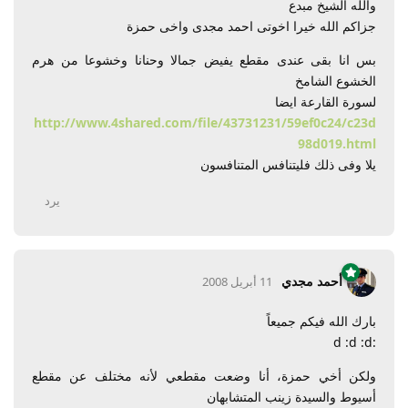
والله الشيخ مبدع
جزاكم الله خيرا اخوتى احمد مجدى واخى حمزة
بس انا بقى عندى مقطع يفيض جمالا وحنانا وخشوعا من هرم
الخشوع الشامخ
لسورة القارعة ايضا
http://www.4shared.com/file/43731231/59ef0c24/c23d
98d019.html
يلا وفى ذلك فليتنافس المتنافسون
يرد
أحمد مجدي
11 أبريل 2008
بارك الله فيكم جميعاً
:d :d :d
ولكن أخي حمزة، أنا وضعت مقطعي لأنه مختلف عن مقطع
أسيوط والسيدة زينب المتشابهان