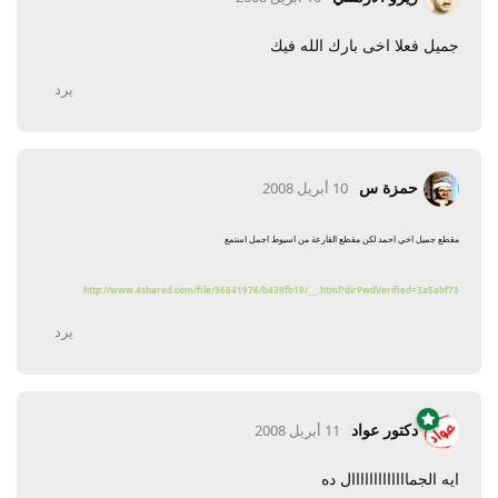
جميل فعلا اخى بارك الله فيك
يرد
حمزة س
10 أبريل 2008
مقطع جميل اخي احمد لكن مقطع القارعة من اسيوط اجمل استمع
http://www.4shared.com/file/36841976/b439fb19/___.html?dirPwdVerified=3a5abf73
يرد
دكتور عواد
11 أبريل 2008
ايه الجمااااااااااااال ده