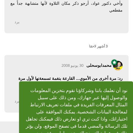
وأخي دكنور عواد، أرجو ذكر مكان التلاوة لأنها متشابهة جداً مع
مقطعي
يرد
3 أشهر
لاحقا
محمدابوسحلى
30 يونيو 2008
رد: مرة أخرى من الأموي... القارعة بنغمة تسمعةنها لأول مرة
كم انا سعيد بهذا التنافس لانه حول ايات كتاب الله
نود أن نعلمك باننا وشركاؤنا نقوم بتخزين المعلومات
والوصول إليها عبر جهازك، ومن ذلك على سبيل
يرد
المثال المعرفات الفريدة في ملفات تعريف الارتباط
لمعالجة البيانات الشخصية. يمكنك الموافقة على
اختياراتك، واذا كنت تري او تعارض ذلك فيمكنك تجاهل
تلك الرسالة والمضي قدما فى تصفح الموقع، ولن يؤثر
اضف رد