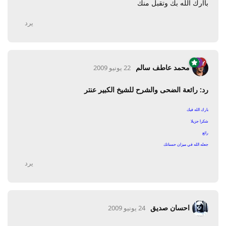
باارك الله بك وتقبل منك
يرد
محمد عاطف سالم
22 يونيو 2009
رد: رائعة الضحى والشرح للشيخ الكبير عنتر
بارك الله فيك
شكرا جزيلا
رائع
جعله الله في ميزان حسناتك
يرد
احسان صديق
24 يونيو 2009