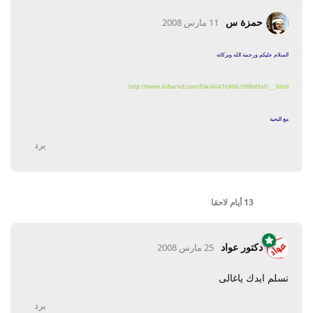
حمزة س
11 مارس 2008
السلام عليكم ورحمة الله وبركاته
http://www.4shared.com/file/40476906/3fd8d3ef/___.html
مع التحية
يرد
13 أيام
لاحقا
دكتور عواد
25 مارس 2008
تسلم ايدك ياغالى
يرد