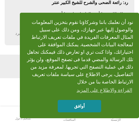
رد: رائعة الضحى والشرح للشيخ الكبير عنتر
جزاك الله خيرا أخي الفاضل على ما أضفت
بارك الله فيك ....وجعل لك كل حرف فيها شفيعا يوم القيامة
نود أن نعلمك باننا وشركاؤنا نقوم بتخزين المعلومات
والوصول إليها عبر جهازك، ومن ذلك على سبيل
يرد
المثال المعرفات الفريدة في ملفات تعريف الارتباط
لمعالجة البيانات الشخصية. يمكنك الموافقة على
اختياراتك، واذا كنت تري او تعارض ذلك فيمكنك تجاهل
تلك الرسالة والمضي قدما فى تصفح الموقع، ولن يؤثر
اضف رد
ذلك في عملية التصفح التي تجريها. لمعرفة مزيد من
التفاصيل، يرجى الاطلاع على سياسة ملفات تعريف
الارتباط الخاصة بنا من خلال
القراءة والاطلاع على المزيد
أوافق
تسجيل دخول
الرّئيسيّة
المناقشات