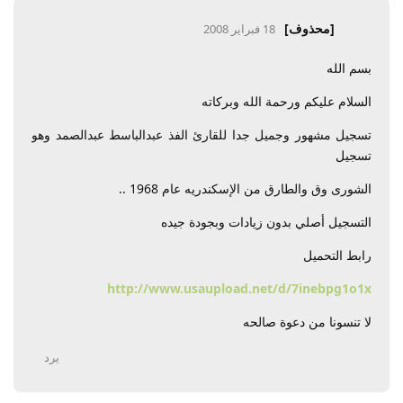
[محذوف]
18 فبراير 2008
بسم الله
السلام عليكم ورحمة الله وبركاته
تسجيل مشهور وجميل جدا للقارئ الفذ عبدالباسط عبدالصمد وهو
تسجيل
الشورى وق والطارق من الإسكندريه عام 1968 ..
التسجيل أصلي بدون زيادات وبجودة جيده
رابط التحميل
http://www.usaupload.net/d/7inebpg1o1x
لا تنسونا من دعوة صالحه
يرد