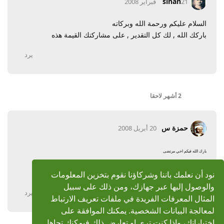
sinan
21 فبراير 2008
السلام عليكم ورحمة الله وبركاته
باركك الله , لك كل التقدير , على مشاركتك القيمة هذه
يرد
2 أشهر
لاحقا
حمزة س
20 أبريل 2008
بارك الله فيكم اخي مرتضى
نود أن نعلمك باننا وشركاؤنا نقوم بتخزين المعلومات
تلاوة من روائع الشيخ عبد الباسط اسكنه الله فسيح جنانه
والوصول إليها عبر جهازك، ومن ذلك على سبيل
يرد
المثال المعرفات الفريدة في ملفات تعريف الارتباط
لمعالجة البيانات الشخصية. يمكنك الموافقة على
اختياراتك، واذا كنت تري او تعارض ذلك فيمكنك تجاهل