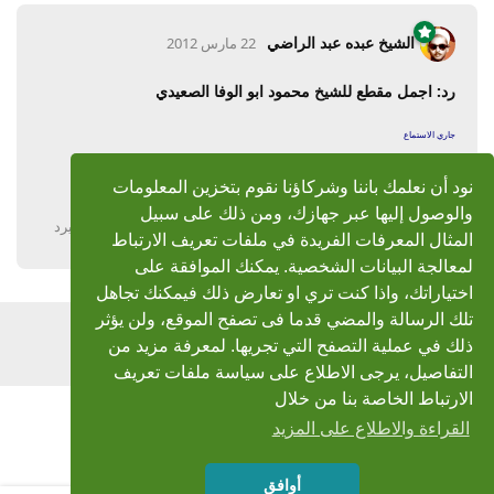
الشيخ عبده عبد الراضي
22 مارس 2012
رد: اجمل مقطع للشيخ محمود ابو الوفا الصعيدي
جاري الاستماع
نود أن نعلمك باننا وشركاؤنا نقوم بتخزين المعلومات
جزاك الله خيرا
والوصول إليها عبر جهازك، ومن ذلك على سبيل
يرد
المثال المعرفات الفريدة في ملفات تعريف الارتباط
لمعالجة البيانات الشخصية. يمكنك الموافقة على
اختياراتك، واذا كنت تري او تعارض ذلك فيمكنك تجاهل
تلك الرسالة والمضي قدما فى تصفح الموقع، ولن يؤثر
اضف رد
ذلك في عملية التصفح التي تجريها. لمعرفة مزيد من
التفاصيل، يرجى الاطلاع على سياسة ملفات تعريف
الارتباط الخاصة بنا من خلال
القراءة والاطلاع على المزيد
أوافق