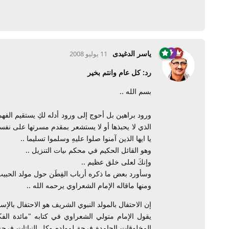
ياسر الدغيدى
11 يوليو 2008
رد: كل عام وانتم بخير
بسم الله ..
ورود براهين بل أحوج إلى ورود أدله لكِ يستقيم الف
الذي لا يحبذها أو لا يستشعر بمقدم مسرتها على نفس
يا ايها الذين آمنوا صلوا عليهِ وسلموا تسليما ..
وهو القائل الحكيم في محكم ىيات التنزيل ..
وإنكَ لعلى خلق عظيم ..
وسأورد بعض ما ذكره أرباب الفِطَن حول مولد الحبيب
ومنها ماقاله الإمام الشعراوي يرحمه الله ..
إن الاحتفال بالمولد النبوي الشريف هو الاحتفال بالإسل
المخلوقات الجامدة فرحة لمولده وكل النباتات فرحة