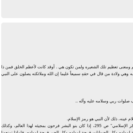
يرد
هم ومعنى تعظيم تلك الشعيره ولمن تكون هي . أوقد كانت لأعظم الخلق فمن ذا
ه وهي ولادة من قال في حقهِ سميعاً عليما إن الله وملائكته يصلون على النبي
 صلوات ربي وسلامه عليه وآله ..
ام عينه، ذلك لأن النبي هو رمز الإسلام.
يقول الإمام متولي الشعراوي في كتابه "مائدة الفكر الإسلامي" ص 295، إذا كان بنو البشر فرحون بمجيئه لهذا العالم، وكذلك
 لمولده وكل الحيوانات فرحة لمولده وكل الجن فرحة لمولده، فلماذا تمنعونا