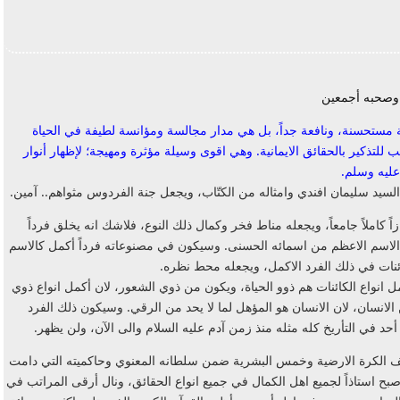
 وصحبه أجمعين
ية مستحسنة، ونافعة جداً، بل هي مدار مجالسة ومؤانسة لطيفة في الحياة
 للتذكير بالحقائق الايمانية. وهي اقوى وسيلة مؤثرة ومهيجة؛ لإظهار أنوار
عليه وسلم.
ا السيد سليمان افندي وامثاله من الكتّاب، ويجعل جنة الفردوس مثواهم.. آمين.
ً كاملاً جامعاً، ويجعله مناط فخر وكمال ذلك النوع، فلاشك انه يخلق فرداً
تجلي الاسم الاعظم من اسمائه الحسنى. وسيكون في مصنوعاته فرداً أكمل كالاسم
ئنات في ذلك الفرد الاكمل، ويجعله محط نظره.
 انواع الكائنات هم ذوو الحياة، ويكون من ذوي الشعور، لان أكمل انواع ذوي
الانسان، لان الانسان هو المؤهل لما لا يحد من الرقي. وسيكون ذلك الفرد
أحد في التأريخ كله مثله منذ زمن آدم عليه السلام والى الآن، ولن يظهر.
الكرة الارضية وخمس البشرية ضمن سلطانه المعنوي وحاكميته التي دامت
واصبح استاذاً لجميع اهل الكمال في جميع انواع الحقائق، ونال أرقى المراتب في