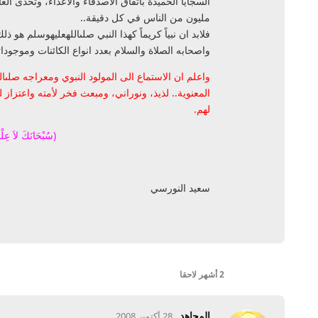
السجايا الحميدة باتفاق
الاصدقاء والاعداء، وتحدى الع
مليون من الناس في كل دقيقة..
فلابد ان نبياً كريماً كهذا النبي صلى
الله
عليه
وسلم هو ذلك ا
واصحابه الصلاة والسلام بعدد انواع الكائنات وموجوداته
واعلم ان الاستماع الى المولود النبوي ومعراجه صلىال
المعنوية.. لذيذ، ونوراني، ومبعث فخر لأمته واعتزاز ل
لهم.
(سُبْحَانَكَ لاَ عِلْم
سعيد النورسي
2 أشهر
لاحقا
المجاهد
28 أكتوبر 2008