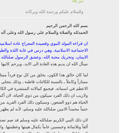
من هنا
والسلام عليكم ورحمة الله وبركاته
بسم الله الرحمن الرحيم
الحمدلله والصلاة والسلام على رسول الله وعلى آله
ان قراءة المولد النبوي وقصيدة المعراج عادة اسلام
الاجتماعية الاسلامية. وهي درس في غاية اللذة والطيب
الايمان، وتحريك محبة الله، وعشق الرسول صلىالله 
نسأل الله ان يديم هذه العادة الى الابد، ويرحم كاتبه
لما كان خالق هذا الكون، يخلق من كل نوع فرداً ممتازا
ممتازاً وكاملاً ـ بالنسبة للكائنات قاطبة ـ وذلك ب
الاعظم في اسمائه. فيجمع كمالاته المنتشرة في الكا
ولاريب ان ذلك الفرد سيكون من ذوي الحياة، لان أكمل
الحياة هم ذوو الشعور، وسيكون ذلك الفرد الفريد من 
حتماً محمداً الامين صلى
الله
عليه
وسلم، لأنه لم يظهر 
لان ذلك النبي الكريم صلى
الله
عليه
وسلم قد ضم نصف 
ألفاً وثلاثمائة وخمسين عاماً بكمال هيبتها وعظمتها. 