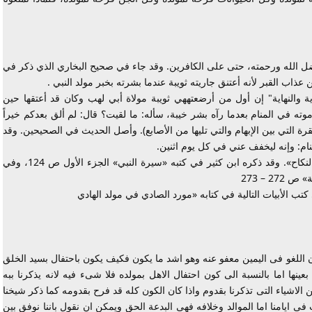
، بفضل الله ورحمته، حتى على الكافرين. وقد جاء في صحيح البخاري الذي ذكر في
اب القبر لأنه أعتنق جاريته ثويبة عندما بشرته بخبر مولد النبي .
ة والنهاية" إن أول من أرضعتههي ثويبة مولاة أبي لهب وكان قد أعتقها حين
 موته في المنام بعدما رآه بشر خيبة، سأله: ما لقيت؟ قال: لم ألق بعدكم خيراً
رة التي بين الإبهام والتي تليها من الأصابع). وأصل الحديث في الصحيحين. وقد
نام: وإنه ليخفف عني في كل يوم اثنين.
وهذا الحديث مذكور في صحيح البخاري في «كتاب النكاح». وقد ذكره ابن كثير في كتبه «سيرة النبي» الجزء الأول ص 124، وفي
 الأبيات التالية في كتابه «مورد الصادي في مولد الهادي
 كان اللغو فى اليمين معفو عنه وهو اشد ما يكون فكيف يكون باحتفال بسيد الخلق
عينها اما بالنسبة الى كون احتفال الاهل بمولده فلا شىء فيه لانه يذكرنا ببه
 الاشياء التى تذكرنا بقدوم واذا كان الكون كله قد فرح بقدومه كما ذكر شيخنا
ى ايامنا اما الموالد وخلافه فهى البدعة الحق ويمكن ان نقول باننا نوفق بين