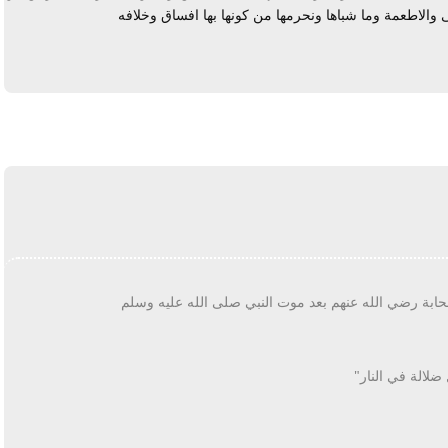
حى والاطعمة وما شباها ونحرمها من كونها بها افساق وخلافه
يرد
صحابة رضي الله عنهم بعد موت النبي صلى الله عليه وسلم
ضلالة في النار"