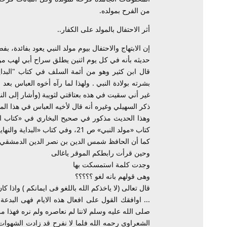
من الفرح بمولده.
أثر الاحتفال بالمولد على الكفار..
إن الابتهاج والاحتفال بيوم مولد النبي يعود بفائدة
حديثه بأنه في كل يوم اثنين يطلق سراح أبي لهب من عذ
قال ابن كثير وهو من أئمة السلف في كتاب "البداي
بشرته بولادة النبي . ولهذا لما رآه أخوه العباس بعد
غير أني سقيت في هذه بعتاقتي لثويبة (وأشار إلى النق
ذكر السهيلي وغيره أنه قال لأخيه العباس في هذا الم
كتاب «مولد النبي» ص 21، وفي كتاب «البداية والنهاية» ص 272 – 273
كما أن الحافظ شمس الدين بن نصر الدين الدمشقي كتب
وحين قرأت رابطكم الموقر ياغالى
وجدت كلمة استمسكت بها
وهى قولهم بانه لغو ؟؟؟؟؟
قال تعالى (لا ياخذكم الله باللغو فى ايمانكم ) واذا
... اوافقك القول على افعال هذه الايام فهى البدعة ب
صلى الله عليه وسلم لاننا لم نعاصره ولم نره فهذا من
الشعراوى رحمه الله فلما لا نفرح قد زادت الشهوات ف