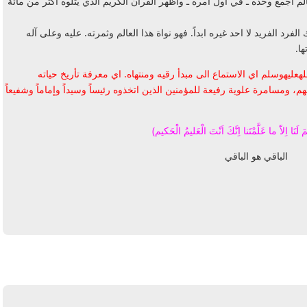
الم اجمع وحده ـ في اول أمره ـ وأظهر القرآن الكريم الذي يتلوه اكثر من مائة
لفرد الفريد لا احد غيره ابداً. فهو نواة هذا العالم وثمرته. عليه وعلى آله
ا.
لهعليهوسلم اي الاستماع الى مبدأ رقيه ومنتهاه. اي معرفة تأريخ حياته
هم، ومسامرة علوية رفيعة للمؤمنين الذين اتخذوه رئيساً وسيداً وإماماً وشفيعاً
َ لَنَا اِلاّ ما عَلَّمْتَنا اِنَّكَ اَنْتَ الْعَليمُ الْحَكيم)
الباقي هو الباقي
يرد