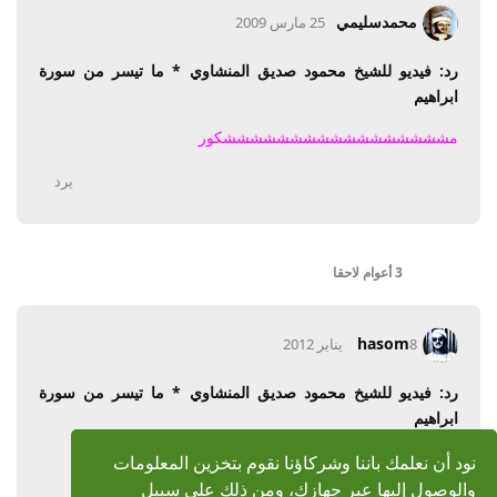
محمدسليمي
25 مارس 2009
رد: فيديو للشيخ محمود صديق المنشاوي * ما تيسر من سورة
ابراهيم
مشششششششششششششششششکور
يرد
3 أعوام
لاحقا
hasom
8 يناير 2012
رد: فيديو للشيخ محمود صديق المنشاوي * ما تيسر من سورة
ابراهيم
جزاكم الله خيرا
نود أن نعلمك باننا وشركاؤنا نقوم بتخزين المعلومات
والوصول إليها عبر جهازك، ومن ذلك على سبيل