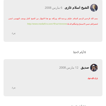
الشيخ اسلام غازى
6 مارس 2008
بسم الله الرحمن الرحيم السلام عليكم ورحمة الله وبركاته مع هذا الابتهال من الشيخ كامل يوسف البهتيمى اتمنى
لحضراتكم حسن الاستماع واسألكم الدعاء
http://www.mediafire.com/?ll1az1tmmnm
يرد
6 أيام
لاحقا
صديق
12 مارس 2008
بارك الله فيك
يرد