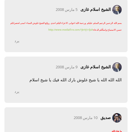
الشيخ اسلام غازى
5 مارس 2008
بسم الله الرحمن الرحيم السلم عليكم ورحمة الله اخوانى الاعزاء اليكم احدى روائع الشيخ غلوش النساء اتمنى لحضراتكم
حسن الاستماع واسألكم الدعاء
http://www.mediafire.com/?jtr9j1rljuh
يرد
الشيخ اسلام غازى
9 مارس 2008
الله الله الله يا شيخ غلوش بارك الله فيك يا شيخ اسلام
يرد
صديق
10 مارس 2008
ما شاء الله