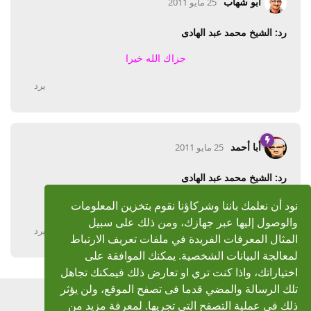
ابو شهاب
25 مايو 2011
رد: الشيخ محمد عبد الهادى
جزاك الله خيرا
يرد
أبا أحمد
25 مايو 2011
رد: الشيخ محمد عبد الهادى
جزاك الله خيرا واكرمك
نود أن نعلمك باننا وشركاؤنا نقوم بتخزين المعلومات
والوصول إليها عبر جهازك، ومن ذلك على سبيل
يرد
المثال المعرفات الفريدة في ملفات تعريف الارتباط
لمعالجة البيانات الشخصية. يمكنك الموافقة على
اختياراتك، واذا كنت تري او تعارض ذلك فيمكنك تجاهل
تلك الرسالة والمضي قدما فى تصفح الموقع، ولن يؤثر
اضف رد
ذلك في عملية التصفح التي تجريها. لمعرفة مزيد من