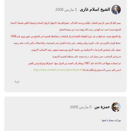
الشيخ اسلام غازى
5 مارس 2008
بسم الله الرحمن الرحيم السلام عليكم ورحمة الله الى حضراتكم هذا الابتهال الرائع لأستاذنا وشيخنا الكبير فضيلة الاستاذ
الشيخ محمد احمد عبد الهادى رحمه الله وهذه نبذه عن شيخنا الجليل
ولد الشيخ محمد عبد الهادى فى قرية الوفائية التابعة لمركز الدلنجات بمحافظة البحيرة فى السابع من شهر يونيو عام 1938
حفظ القران الكريم فى كتاب القرية وكان يواظب على قراءة القران فى المناسبات والاحتفالات التى كانت تقام برشيد
حصل على ليسانس الدراسات الاسلامية من جامعة الازهر وتم تعيينه بمعهد رشيد الابتدائى الازهرى
تدرج فى المناصب حتى وصل الى درجة موجه عام بمنطقة البحيرة الازهرية
تم اعتماده مبتهلا فى الاذاعة عام 1981 وسافر الى العديد من الدول منها : استراليا وتنزانيا وجزر القمر
اتمنى لكم حسن الاستماع واسألكم الدعاء
http://www.mediafire.com/?gm2cdxezrbd
يرد
حمزة س
5 مارس 2008
بوركت يمينك يا شيخ