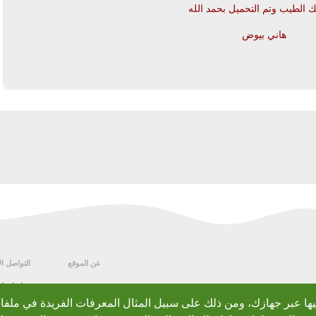
الطيب وتم التحميل بحمد الله
هاني بيوض
يرد
عن الموقع
التواصل ا
من نحن
قناتنا عل
الشروط والأحكام
صفحة ال
ليها عبر جهازك، ومن ذلك على سبيل المثال المعرفات الفريدة في ملفات
اتفاقية Cookies
جروب ال