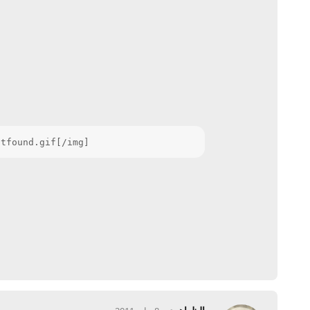
otfound.gif[/img]