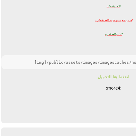
للاخوة الأحباء,
اقدم برنامج شرح قواعد اللغة الانجليزية
كاملة باللغة العربية
            [img]/public/assets/images/imagescaches/n
اضغط هنا للتحميل
:more4:
يرد