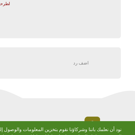
لطرحك 
اضف رد
نود أن نعلمك باننا وشركاؤنا نقوم بتخزين المعلومات والوصول إ