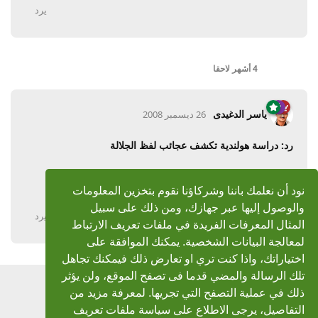
يرد
4 أشهر
لاحقا
ياسر الدغيدى
26 ديسمبر 2008
رد: دراسة هولندية تكشف عجائب لفظ الجلالة
الله الله الله
نود أن نعلمك باننا وشركاؤنا نقوم بتخزين المعلومات
بورك فيك وهدانا واياك الى الطريق المستقيم باذن الله رب العالمين
والوصول إليها عبر جهازك، ومن ذلك على سبيل
يرد
المثال المعرفات الفريدة في ملفات تعريف الارتباط
لمعالجة البيانات الشخصية. يمكنك الموافقة على
اختياراتك، واذا كنت تري او تعارض ذلك فيمكنك تجاهل
تلك الرسالة والمضي قدما فى تصفح الموقع، ولن يؤثر
اضف رد
ذلك في عملية التصفح التي تجريها. لمعرفة مزيد من
التفاصيل، يرجى الاطلاع على سياسة ملفات تعريف