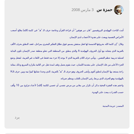
حمزة س
3 مارس 2008
أثبت الباحث الهولندي البروفيسور "فان دير هوفين" أن قراءة القرآن وخاصة حرف الـ "هـ" في كلمة (الله) يعالج أصعب
الأمراض النفسية ويبعث على هدوء الأعصاب لدى الإنسان.
وقال: "إن كلمة الله بحروفها الخمسة لها فعل مدهش يسمو فوق نطاق التفكير البشري بمراحل، فعند النطق بحرف الألف
بالعربية الذي يتشابه مع أول الحروف الهولندية A والذي ينطق من المنطقة التي تعلو منطقة صدر الإنسان تكون البداية
لعملية تدريبية تنظم التنفس ، ويأتي حرف اللام بالعربية الذي لا يوجد إلا جزء منه فقط في اللغات غير العربية، ليفعل وضع
الجزء الأعلى من فك الإنسان على مقدمة اللسان، حيث يقوم بعمل وقف لمدة تقل عن الثانية بتكراره السريع وذلك بمثابة
راحة يستعد بها الإنسان لنطق أقوى وأنقى الحروف وهو حرف الـ "هـ" بالعربية، الذي وجدنا تشابهًا كبيرًا بينه وبين حرف الـH
بالهولندية وهو الحرف الذي يربط رئتي الإنسان بالقلب وينظم ضرباته.
واختتم هذه الفقرة البحثية بذكر أن تكرار من يعاني من مرض نفسي أو عصبي لكلمة [الله] لأعداد تتراوح بين 10 وألف
حسب القدرات يبعث على الهدوء.
المصدر: جريدة المدينة
يرد