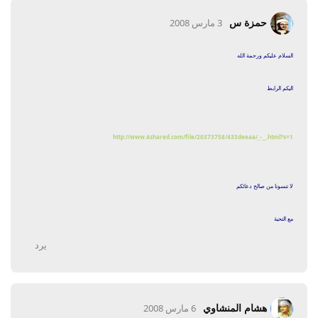
حمزة س
3 مارس 2008
السلام عليكم ورحمة الله
اليكم الرابط
http://www.4shared.com/file/20373758/433deeaa/_-__.html?s=1
لا تنسونا من صالح دعائكم
مع التحية
يرد
هشام المنشاوي
6 مارس 2008