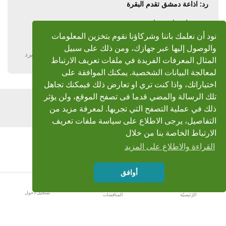
رد: اذاعة دمشق تقدم البقرة
مرور طيب اخي حازم
رحم الله والدكم
نود أن نعلمك باننا وشركاؤنا نقوم بتخزين المعلومات
والوصول إليها عبر جهازك، ومن ذلك على سبيل
يرد
المثال المعرفات الفريدة في ملفات تعريف الارتباط
لمعالجة البيانات الشخصية. يمكنك الموافقة على
اختياراتك، واذا كنت تري او تعارض ذلك فيمكنك تجاهل
تلك الرسالة والمضي قدما فى تصفح الموقع، ولن يؤثر
اضف رد
ذلك في عملية التصفح التي تجريها. لمعرفة مزيد من
التفاصيل، يرجى الاطلاع على سياسة ملفات تعريف
الارتباط الخاصة بنا من خلال
القراءة والاطلاع على المزيد
أوافق
تسجيل دخول
الرّئيسيّة
المناقشات