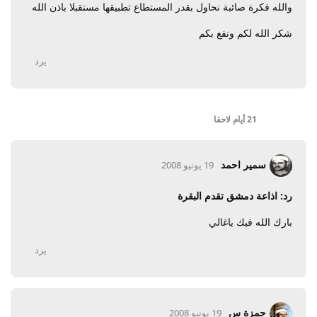
والله فكرة صائبة نحاول بقدر المستطاع تطبيقها مستقبلا باذن الله
شكر الله لكم ونفع بكم
يرد
21 أيام
لاحقا
سمير احمد
19 يونيو 2008
رد: اذاعة دمشق تقدم البقرة
بارك الله فيك ياغالي
يرد
حمزة س
19 يونيو 2008