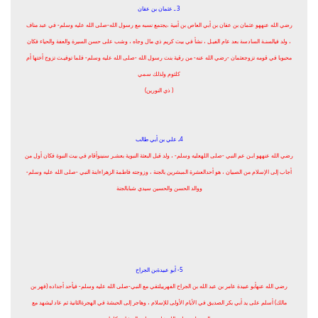
3 ـ عثمان بن عفان
رضي الله عنههو عثمان بن عفان بن أبي العاص بن أمية ،يجتمع نسبه مع رسول الله-صلى الله عليه وسلم- في عبد مناف
، ولد فيالسنـة السادسة بعد عام الفيـل ، نشأ في بيت كريم ذي مال وجاه ، وشب على حسن السيرة والعفة والحياء فكان
محبوبا في قومه تزوجعثمان -رضي الله عنه- من رقية بنت رسول الله -صلى الله عليه وسلم- فلما توفيـت تزوج أختها أم
كلثوم ولذلك سمي
( ذي النورين)
4ـ علي بن أبي طالب
رضي الله عنههو ابـن عم النبي -صلى اللهعليه وسلم- ، ولد قبل البعثة النبوية بعشـر سنينوأقام في بيت النبوة فكان أول من
أجاب إلى الإسلام من الصبيان ، هو أحدالعشرة المبشرين بالجنة ، وزوجته فاطمة الزهراءابنة النبي -صلى الله عليه وسلم-
ووالد الحسن والحسين سيدي شبابالجنة
5- أبو عبيدةبن الجراح
رضي الله عنهأبو عبيدة عامر بن عبد الله بن الجراح الفهرييلتقي مع النبي-صلى الله عليه وسلم- فيأحد أجداده (فهر بن
مالك) أسلم على يد أبي بكر الصديق في الأيام الأولى للإسلام ، وهاجر إلى الحبشة في الهجرةالثانية ثم عاد ليشهد مع