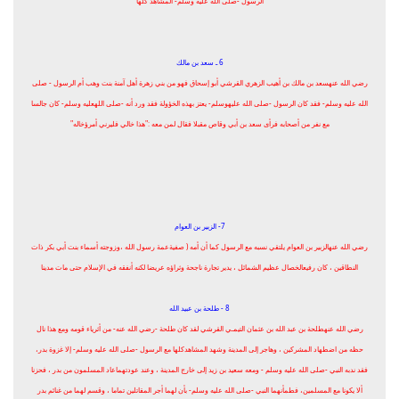
الرسول -صلى الله عليه وسلم- المشاهد كلها
6 ـ سعد بن مالك
رضي الله عنهسعد بن مالك بن أهيب الزهري القرشي أبو إسحاق فهو من بني زهرة أهل آمنة بنت وهب أم الرسول - صلى
الله عليه وسلم- فقد كان الرسول -صلى الله عليهوسلم- يعتز بهذه الخؤولة فقد ورد أنه -صلى اللهعليه وسلم- كان جالسا
مع نفر من أصحابه فرأى سعد بن أبي وقاص مقبلا فقال لمن معه :"هذا خالي فليرني أمرؤخاله"
7- الزبير بن العوام
رضي الله عنهالزبير بن العوام يلتقي نسبه مع الرسول كما أن أمه ( صفيةعمة رسول الله ،وزوجته أسماء بنت أبي بكر ذات
النطاقين ، كان رفيعالخصال عظيم الشمائل ، يدير تجارة ناجحة وثراؤه عريضا لكنه أنفقه في الإسلام حتى مات مدينا
8 - طلحة بن عبيد الله
رضي الله عنهطلحة بن عبد الله بن عثمان التيمـي القرشي لقد كان طلحة -رضي الله عنه- من أثرياء قومه ومع هذا نال
حظه من اضطهاد المشركين ، وهاجر إلى المدينة وشهد المشاهدكلها مع الرسول -صلى الله عليه وسلم- إلا غزوة بدر،
فقد ندبه النبي -صلى الله عليه وسلم - ومعه سعيد بن زيد إلى خارج المدينة ، وعند عودتهماعاد المسلمون من بدر ، فحزنا
ألا يكونا مع المسلمين، فطمأنهما النبي -صلى الله عليه وسلم- بأن لهما أجر المقاتلين تماما ، وقسم لهما من غنائم بدر