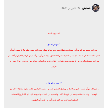
صديق
25 فبراير 2008
المبشرون بالجنة
1- أبو بكرالصديق
رضي الله عنههو عبد الله بن أبي قحافة، من قبيلة قريش،ولد بعد الرسول -صلى الله عليه وسلم- بثلاث سنين ، أمه أم
الخير سلمىبنت صخرا لتيمية ، كان يعمل بالتجارة اعتنق الإسلامدون تردد فهو أول من أسلم من الرجال الأحرار ثم أخذيدعو
لدين الله فاستجاب له عدد من قريش من بينهم عثمان بن عفان،والزبير بن العوام وعبد الرحمن بن عوف ، والأرقمابن أبي
الأرقم
2 ـ عمر بن الخطاب
رضي الله عنهأبو حفص ، عمر بن الخطاب بن نُفيل القرشي العدوى ، ولدبعد عام الفيل بثلاث عشرة سنة ( 40 عام قبل
الهجرة ) ، وكانت له مكانة رفيعـة في قوم هاذ كانت لهالسفارة في الجاهلية وأصبح بعد الإسلام : ( الفاروق) الصحابي
العظيم الشجاع صاحب الفتوحات وأول من لقب بأميرالمؤمنين .