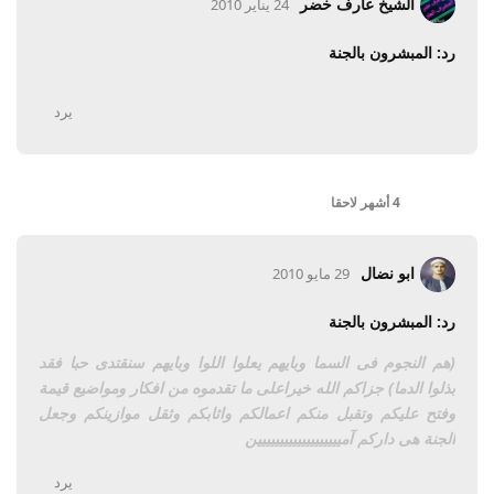
الشيخ عارف خضر
24 يناير 2010
رد: المبشرون بالجنة
يرد
4 أشهر
لاحقا
ابو نضال
29 مايو 2010
رد: المبشرون بالجنة
(هم النجوم فى السما وبايهم يعلوا اللوا وبايهم سنقتدى حبا فقد
بذلوا الدما) جز
اكم
الله خير
اعلى ما تقدموه من افكار ومواضيع قيمة
وفتح عليكم وتقبل منكم
اعم
الكم
و
اث
ابكم وثقل مو
ازينكم وجعل
الجنة هى د
اركم آمييييييييييييييييييين
يرد