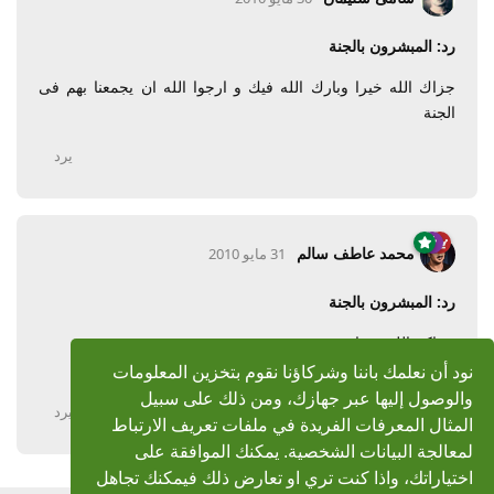
رد: المبشرون بالجنة
جزاك الله خيرا وبارك الله فيك و ارجوا الله ان يجمعنا بهم فى
الجنة
يرد
محمد عاطف سالم
31 مايو 2010
رد: المبشرون بالجنة
جزاكم الله خيرا
وجعله في ميزان حسناتكم يارب العالمين
نود أن نعلمك باننا وشركاؤنا نقوم بتخزين المعلومات
والوصول إليها عبر جهازك، ومن ذلك على سبيل
يرد
المثال المعرفات الفريدة في ملفات تعريف الارتباط
لمعالجة البيانات الشخصية. يمكنك الموافقة على
اختياراتك، واذا كنت تري او تعارض ذلك فيمكنك تجاهل