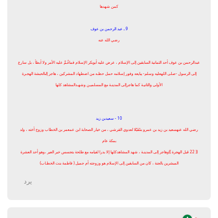
كمن شهدها
9 ـ عبد الرحمن بن عوف
رضي الله عنه
عبدالرحمن بن عوف أحد الثمانية السابقين إلى الإسلام ، عرض عليه أبوبكر الإسلام فماغُـمَّ عليه الأمر ولا أبطأ ، بل سارع
إلى الرسول -صلى اللهعليه وسلم- يبايعه وفور إسلامه حمل حظـه من اضطهاد المشركين ، هاجر إلىالحبشة الهجـرة
الأولى والثانيـة كما هاجرإلى المدينـة مع المسلميـن وشهـدالمشاهد كلها
10 - سعيدبن زيد
رضي الله عنهسعيد بن زيد بن عمرو بننُفَيْلا لعدوي القرشي ، من خيار الصحابة ابن عمعمر بن الخطاب وزوج أخته ، ولد
بمكة عام
(( 22 قبل الهجرة ))وهاجر إلى المدينـة ، شهد المشاهدكلها إلا بدرا لقيامه مع طلحة بتجسس خبر العير ،وهو أحد العشرة
المبشرين بالجنة ، كان من السابقين إلى الإسلام هو وزوجته أم جميل ( فاطمة بنت الخطـاب)
يرد