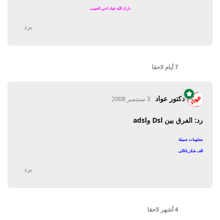
بارك الله فيك اخي الحبيب
يرد
7 أيام
لاحقا
دكتور عواد
3 سبتمبر 2008
رد: الفرق بين Dsl وadsl
معلومات جميلة
الف شكر ياغالى
يرد
4 أشهر
لاحقا