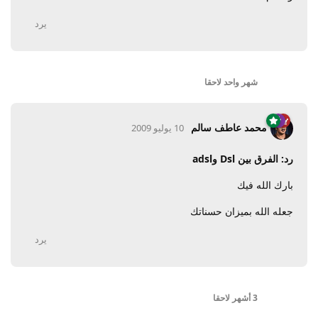
يرد
شهر واحد
لاحقا
محمد عاطف سالم
10 يوليو 2009
رد: الفرق بين Dsl وadsl
بارك الله فيك
جعله الله بميزان حسناتك
يرد
3 أشهر
لاحقا