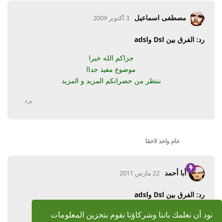
مصطفى اسماعيل
3 أكتوبر 2009
رد: الفرق بين Dsl وadsl
جزاكم الله خيرا
موضوع مفيد جداا
ننتظر من حضراتكم المزيد و المزيد
يرد
عام واحد
لاحقا
أبا أحمد
22 مارس 2011
رد: الفرق بين Dsl وadsl
بارك الله فيك وجزاك خيرا
نود أن نعلمك باننا وشركاؤنا نقوم بتخزين المعلومات