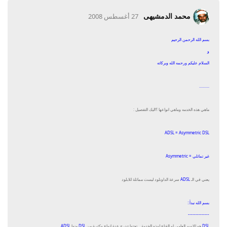
محمد الدمشيهى
27 أغسطس 2008
بسم الله الرحمن الرحيم
و
السلام عليكم ورحمه الله وبركاته
..........
ماهي هذه الخدمه وماهي انواعها ؟اليك التفصيل :
ADSL = Asymmetric DSL
غير تماثلي = Asymmetric
يعني في الـ
ADSL
سرعة الداونلود ليست مماثلة للابلود
بسم الله نبدأ::
--------------
DSL
هو الاسم العامي او القناع لهذه الخدمة... تحتها تندرج عدة انواع وكثيرة من
DSL
منها
ADSL