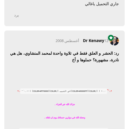
جاري التحميل ياغالي
يرد
Dr Kenawy
12 أغسطس 2008
رد: الحشر و العلق فقط في تلاوة واحدة لمحمد المنشاوي، هل هي
نادرة، مشهورة؟ حملوها و أخ
·.·•
•·.·´¯
·.·• ( [/COLOR][COLOR=#0000FF]اخي الحبيب [/COLOR][COLOR=#FF0000] ) •·.·´¯
جزاك الله خير الجزاء ..
وجعله الله في موازين حسناتك يوم ان تلقاه ..