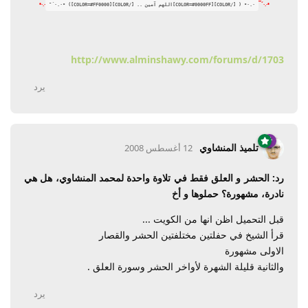
·.·•
•·.·´¯
·.·• ( [/COLOR][COLOR=#0000FF]اللهم آمين .. [/COLOR][COLOR=#FF0000]) •·.·´¯
http://www.alminshawy.com/forums/d/1703
يرد
تلميذ المنشاوي
12 أغسطس 2008
رد: الحشر و العلق فقط في تلاوة واحدة لمحمد المنشاوي، هل هي
نادرة، مشهورة؟ حملوها و أخ
قبل التحميل اظن انها من الكويت ...
قرأ الشيخ في حفلتين مختلفتين الحشر والقصار
الاولى مشهورة
والثانية قليلة الشهرة لأواخر الحشر وسورة العلق .
يرد