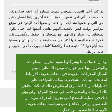
بوركت أخي الحبيب...نسختي ليست ممتازة أو رائعة جدا...ولكن
كنت وجدت أني لدي نفس التلاوة بنسخة أخرى أراها أفضل بكثير
من التي و ضعتها منذ أيام...و أعتقد و ضعها أحد الإخوة في موقع
مزامير بوقت ليس بالبعيد...المهم هاهي أضعها لك حتى تكون
نسختاي بين يديك وقارنهما مع نسختك و احتفظ بالأفضل...على
فكرة نسخة اليوم فيها أكثر من 27 دقيقة و نصف والتي و ضعتها
منذ أيام فيها 23 دقيقة فقط وكلاهما كاملة...بوركت أخي الحبيب و
هاك الرابط
http://www.zshare.net/audio/17026275793b5eef/
نود أن نعلمك باننا وشركاؤنا نقوم بتخزين المعلومات
والوصول إليها عبر جهازك، ومن ذلك على سبيل
يرد
المثال المعرفات الفريدة في ملفات تعريف الارتباط
لمعالجة البيانات الشخصية. يمكنك الموافقة على
اختياراتك، واذا كنت تري او تعارض ذلك فيمكنك تجاهل
تلك الرسالة والمضي قدما فى تصفح الموقع، ولن يؤثر
اضف رد
ذلك في عملية التصفح التي تجريها. لمعرفة مزيد من
التفاصيل، يرجى الاطلاع على سياسة ملفات تعريف
الارتباط الخاصة بنا من خلال