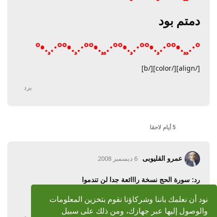
دمتم بود
°·.¸¸.•°°·.¸.•°°·.¸.•°°·.¸¸.•°°·.¸.•°°·.¸.•°
[/align][/color][/b]
يرد
5 أيام
لاحقا
عمرو القليوبى
6 ديسمبر 2008
رد: سورة الحج نسخة رااائعة جدا لن تندموا
جزاك الله خير
نود أن نعلمك باننا وشركاؤنا نقوم بتخزين المعلومات
والوصول إليها عبر جهازك، ومن ذلك على سبيل
يرد