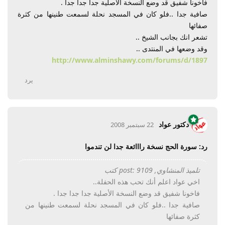
فاخونا شفيق قد وضع النسخة الأصلية جدا جدا جدا .
صافية جدا ..فلو كان في المسجد نحلة لسمعت طنينها من كثرة
صفائها
تشعر انك بجانب الشيخ ..
وقد وضعها في المنتدى ..
http://www.alminshawy.com/forums/d/1897
يرد
دكتور عواد
22 سبتمبر 2008
رد: سورة الحج نسخة رااائعة جدا لن تندموا
تلميذ المنشاوي, post: 9109 كتب
اخي عواد اعلم أنك تحب هذه الحفلة..
فاخونا شفيق قد وضع النسخة الأصلية جدا جدا جدا .
صافية جدا ..فلو كان في المسجد نحلة لسمعت طنينها من
كثرة صفائها