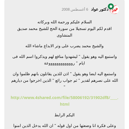
دكتور عواد
6 أغسطس 2008
السلام عليكم ورحمة الله وبركاته
اقدم لكم اليوم تسجيلا من سورة الحج للشيخ محمد صديق
المنشاوى
والشيخ محمد يضرب على وتر الابداع ماشاء الله
واستمع اليه وهو يقول " ليشهدوا منافع لهم ويذكروا اسم الله فى
ايام " رووووووووووووعة
واستمع اليه ايضا وهو يقول " اذن للذين يقاتلون بانهم ظلموا وان
الله على نصرهم لقدير " ثم جواب رائع " الذين اخرجوا من ديارهم
"
http://www.4shared.com/file/58006192/31902df8/____.
html
اليكم الرابط
وعلى فكرة انا وضعتها من اول قوله " ان الله يدخل الذين امنوا