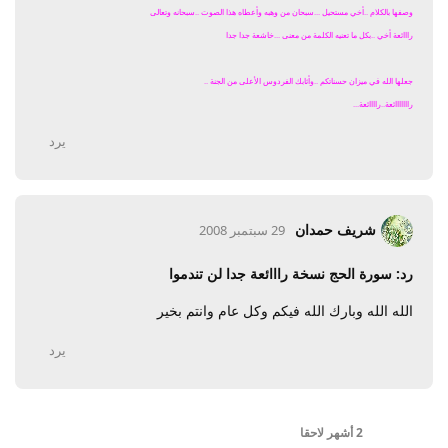
وصفها بالكلام ..أخي مستحيل ...سبحان من وهبه وأعطاه هذا الصوت ..سبحانه وتعالى
رااائعة أخي ..بكل ما تعنيه الكلمة من معنى ...خاشعة جدا جدا
جعلها الله في ميزان حسناتكم ..وأثابك الفردوس الأعلى من الجنة ..
رااااااائعة..راااائعة...
يرد
شريف حمدان
29 سبتمبر 2008
رد: سورة الحج نسخة رااائعة جدا لن تندموا
الله الله وبارك الله فيكم وكل عام وانتم بخير
يرد
2 أشهر
لاحقا