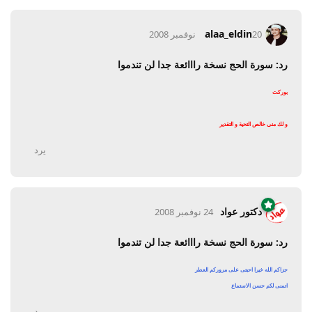
alaa_eldin
20 نوفمبر 2008
رد: سورة الحج نسخة رااائعة جدا لن تندموا
بوركت
و لك منى خالص التحية و التقدير
يرد
دكتور عواد
24 نوفمبر 2008
رد: سورة الحج نسخة رااائعة جدا لن تندموا
جزاكم الله خيرا احبتى على مروركم العطر
اتمنى لكم حسن الاستماع
يرد