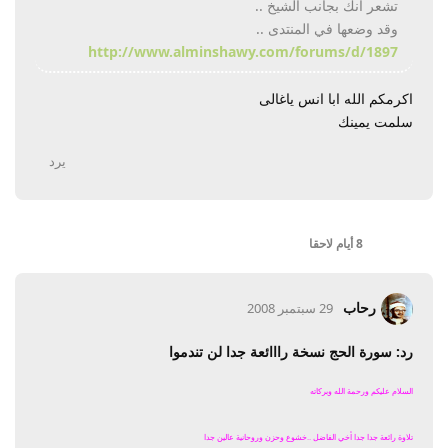
تشعر انك بجانب الشيخ ..
وقد وضعها في المنتدى ..
http://www.alminshawy.com/forums/d/1897
اكرمكم الله ابا انس ياغالى
سلمت يمينك
يرد
8 أيام
لاحقا
رحاب
29 سبتمبر 2008
رد: سورة الحج نسخة رااائعة جدا لن تندموا
السلام عليكم ورحمة الله وبركاته
تلاوة رائعة جدا جدا أخي الفاضل ..خشوع وحزن وروحانية عالين جدا