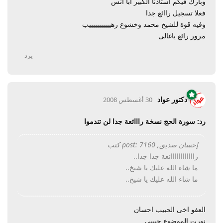
وبارك فيكم استاذنا الكبير ابا انس
فعلا تسجيل راائع جدا
وفيه قوة للشيخ محمد وخشوع رهيييييييييييب
مرور رائع ياغالى
يرد
دكتور عواد
30 أغسطس 2008
رد: سورة الحج نسخة رااائعة جدا لن تندموا
إحسان صديق, post: 7160 كتب
راااااااااااائعة جدا جدا..
ما شاء الله عليك يا شيخ..
ما شاء الله عليك يا شيخ..
العفو اخى الحبيب احسان
نورت الموضوع حبيبى