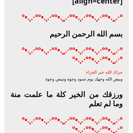
[align=center]
°·.¸¸.•°°·.¸.•°°·.¸.•°°·.¸¸.•°°·.¸.•°°·.¸.•°
بسم الله الرحمن الرحيم
°·.¸¸.•°°·.¸.•°°·.¸.•°°·.¸¸.•°°·.¸.•°°·.¸.•°
°·.¸¸.•°°·.¸.•°°·.¸.•°
جزاك الله خير الجزاء
وبيض الله وجهك يوم تسود وجوة وتبيض وجوة
ورزقك من الخير كلة ما علمت منة
وما لم تعلم
°·.¸¸.•°°·.¸.•°°·.¸.•°°·.¸¸.•°°·.¸.•°°·.¸.•°
°·.¸¸.•°°·.¸.•°°·.¸.•°