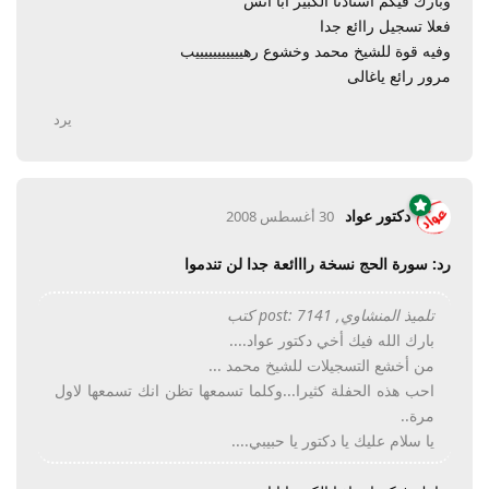
وبارك فيكم استاذنا الكبير ابا انس
فعلا تسجيل راائع جدا
وفيه قوة للشيخ محمد وخشوع رهيييييييييييب
مرور رائع ياغالى
يرد
دكتور عواد
30 أغسطس 2008
رد: سورة الحج نسخة رااائعة جدا لن تندموا
تلميذ المنشاوي, post: 7141 كتب
بارك الله فيك أخي دكتور عواد....
من أخشع التسجيلات للشيخ محمد ...
احب هذه الحفلة كثيرا...وكلما تسمعها تظن انك تسمعها لاول
مرة..
يا سلام عليك يا دكتور يا حبيبي....