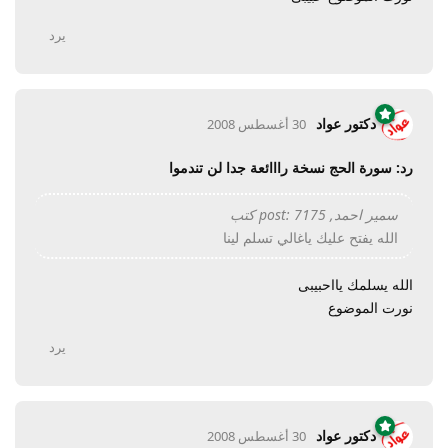
يرد
دكتور عواد
30 أغسطس 2008
رد: سورة الحج نسخة رااائعة جدا لن تندموا
سمير احمد, post: 7175 كتب
الله يفتح عليك ياغالي تسلم لينا
الله يسلمك يااحبيبى
نورت الموضوع
يرد
دكتور عواد
30 أغسطس 2008