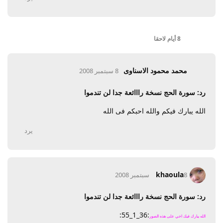
8 أيام
لاحقا
محمد محمود الاسناوى
8 سبتمبر 2008
رد: سورة الحج نسخة رااائعة جدا لن تندموا
الله يبارك فيكم والله احبكم فى الله
يرد
khaoula
8 سبتمبر 2008
رد: سورة الحج نسخة رااائعة جدا لن تندموا
:36_1_55:
الله يبارك فيك اخي على هذه الصور